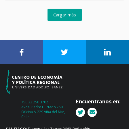
Cargar más
Encuentranos en:
+56 32 250 3702
Avda. Padre Hurtado 750.
Oficina A-229 Viña del Mar,
Chile
SANTIAGO:
Diagonal las Torres 2640, Peñalolén