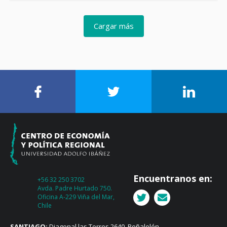
Cargar más
Encuentranos en:
+56 32 250 3702
Avda. Padre Hurtado 750.
Oficina A-229 Viña del Mar,
Chile
SANTIAGO:
Diagonal las Torres 2640, Peñalolén