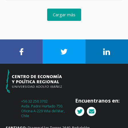
Cargar más
Encuentranos en:
+56 32 250 3702
Avda. Padre Hurtado 750.
Oficina A-229 Viña del Mar,
Chile
SANTIAGO:
Diagonal las Torres 2640, Peñalolén