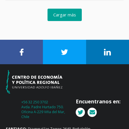
Cargar más
Encuentranos en:
+56 32 250 3702
Avda. Padre Hurtado 750.
Oficina A-229 Viña del Mar,
Chile
SANTIAGO:
Diagonal las Torres 2640, Peñalolén