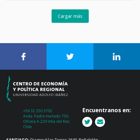
Cargar más
Encuentranos en:
+56 32 250 3702
Avda. Padre Hurtado 750.
Oficina A-229 Viña del Mar,
Chile
SANTIAGO:
Diagonal las Torres 2640, Peñalolén