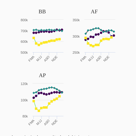
BB
AF
800k
350k
700k
300k
600k
500k
250k
FMA
FMA
MJJ
ASO
NDE
MJJ
ASO
NDE
AP
120k
100k
80k
FMA
MJJ
ASO
NDE