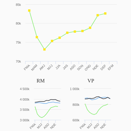
85k
80k
75k
70k
FMA
JJA
AMJ
JAS
OND
EFM
MJJ
ASO
NDE
MAM
SON
DEF
RM
VP
4 500k
1 000k
4 000k
800k
3 500k
3 000k
600k
FMA
FMA
MJJ
ASO
NDE
MJJ
ASO
NDE