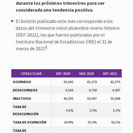
durante los próximos trimestres para ser
considerada una tendencia positiva.
El boletín publicado este mes corresponde a los
datos del trimestre móvil diciembre-enero-febrero
(DEF-2021), los que fueron publicados por el
Instituto Nacional de Estadísticas (INE) el 31 de
1
marzo de 2021
.
CIFRAS CLAVE
DEF-2020
NDE-2020
DEF-2021
OCUPADOS
93,845
82,078
82,579
DESOCUPADOS
4,504
4,790
4,497
INACTIVOS
46,505
59,947
59,908
TASA DE
4.6%
5.5%
5.2%
DESOCUPACIÓN
TASA DE OCUPACIÓN
64.8%
55.9%
56.2%
TASA DE