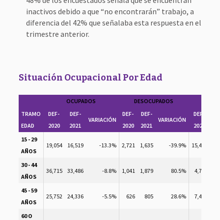
48% de los encuestados señala que se encuentran
inactivos debido a que “no encontrarán” trabajo, a
diferencia del 42% que señalaba esta respuesta en el
trimestre anterior.
Situación Ocupacional Por Edad
OCUPADOS
DESOCUPADOS
IN
TRAMO
DEF-
DEF-
DEF-
DEF-
DEF-
D
VARIACIÓN
VARIACIÓN
EDAD
2020
2021
2020
2021
2020
2
15 - 29
19,054
16,519
-13.3%
2,721
1,635
-39.9%
15,427
21
AÑOS
30 - 44
36,715
33,486
-8.8%
1,041
1,879
80.5%
4,711
7
AÑOS
45 - 59
25,752
24,336
-5.5%
626
805
28.6%
7,444
7
AÑOS
60 O