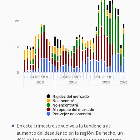
2k
1k
0
1
2
3
4
5
6
7
8
9
1
2
3
4
5
6
7
8
9
1
2
3
4
5
6
7
8
9
1
2018
2019
2020
2021
Rigidez del mercado
No encontró
No encontrará
Al repunte del mercado
Por vejez no obtendrá
En este trimestre se vuelve a la tendencia al
aumento del desaliento en la región. De hecho, un