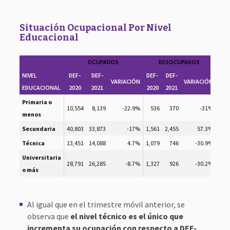
Situación Ocupacional Por Nivel
Educacional
OCUPADOS
DESOCUPADOS
NIVEL
DEF-
DEF-
DEF-
DEF-
DEF
VARIACIÓN
VARIACIÓN
EDUCACIONAL
2020
2021
2020
2021
202
Primaria o
10,554
8,139
-22.9%
536
370
-31%
13,5
menos
Secundaria
40,803
33,873
-17%
1,561
2,455
57.3%
21,5
Técnica
13,451
14,088
4.7%
1,079
746
-30.9%
4,
Universitaria
28,791
26,285
-8.7%
1,327
926
-30.2%
5,
o más
Al igual que en el trimestre móvil anterior, se
observa que
el nivel técnico es el único que
incrementa su ocupación con respecto a DEF-