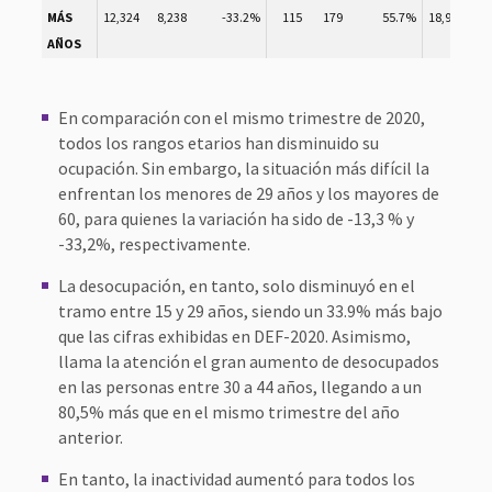
MÁS
12,324
8,238
-33.2%
115
179
55.7%
18,923
23
AÑOS
En comparación con el mismo trimestre de 2020,
todos los rangos etarios han disminuido su
ocupación. Sin embargo, la situación más difícil la
enfrentan los menores de 29 años y los mayores de
60, para quienes la variación ha sido de -13,3 % y
-33,2%, respectivamente.
La desocupación, en tanto, solo disminuyó en el
tramo entre 15 y 29 años, siendo un 33.9% más bajo
que las cifras exhibidas en DEF-2020. Asimismo,
llama la atención el gran aumento de desocupados
en las personas entre 30 a 44 años, llegando a un
80,5% más que en el mismo trimestre del año
anterior.
En tanto, la inactividad aumentó para todos los