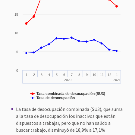
15
10
5
0
1
2
3
4
5
6
7
8
9
10
11
12
1
2020
2021
Tasa combinada de desocupación (SU3)
Tasa de desocupación
La tasa de desocupación combinada (SU3), que suma
a la tasa de desocupación los inactivos que están
dispuestos a trabajar, pero que no han salido a
buscar trabajo, disminuyó de 18,9% a 17,1%