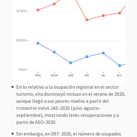
12.500
10.000
7.500
FMA
MAM
AMJ
MJJ
JJA
JAS
AS
En lo relativo a la ocupación regional en el sector
turismo, ella disminuyó incluso en el verano de 2020,
aunque llegó a sus peores niveles a partir del
trimestre móvil JAS-2020 (julio-agosto-
septiembre), mostrando leves recuperaciones y a
partir de ASO-2020.
Sin embargo, en DEF-2020, el número de ocupados