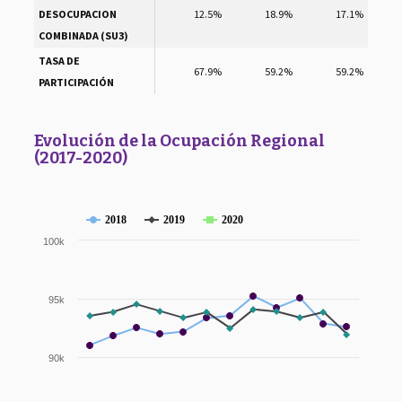
DESOCUPACION
12.5%
18.9%
17.1%
COMBINADA (SU3)
TASA DE
67.9%
59.2%
59.2%
PARTICIPACIÓN
Evolución de la Ocupación Regional
(2017-2020)
2018
2019
2020
100k
95k
90k