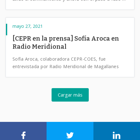
preparación este y otros rubros se preparan para
seguir funcionando los fines de semana. Por otro
lado ya son más de 8 mil los trabajadores en la
mayo 27, 2021
región que han podido retornar a su fuente de
trabajo gracias al subsidio del empleo.
[CEPR en la prensa] Sofía Aroca en
Radio Meridional
Sofía Aroca, colaboradora CEPR-COES, fue
entrevistada por Radio Meridional de Magallanes
Cargar más