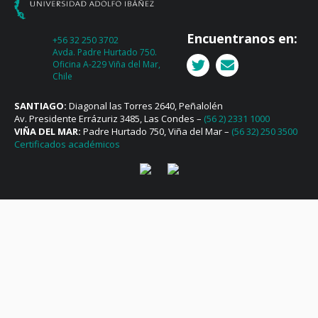
Encuentranos en:
+56 32 250 3702
Avda. Padre Hurtado 750.
Oficina A-229 Viña del Mar,
Chile
SANTIAGO:
Diagonal las Torres 2640, Peñalolén
Av. Presidente Errázuriz 3485, Las Condes –
(56 2) 2331 1000
VIÑA DEL MAR:
Padre Hurtado 750, Viña del Mar –
(56 32) 250 3500
Certificados académicos