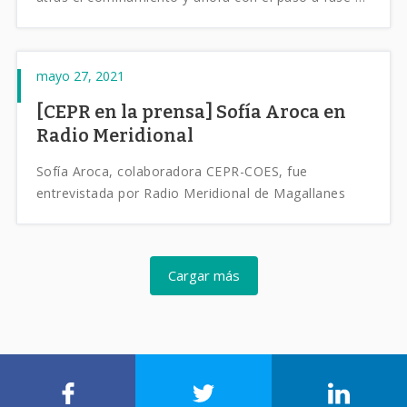
preparación este y otros rubros se preparan para
seguir funcionando los fines de semana. Por otro
lado ya son más de 8 mil los trabajadores en la
mayo 27, 2021
región que han podido retornar a su fuente de
trabajo gracias al subsidio del empleo.
[CEPR en la prensa] Sofía Aroca en
Radio Meridional
Sofía Aroca, colaboradora CEPR-COES, fue
entrevistada por Radio Meridional de Magallanes
Cargar más