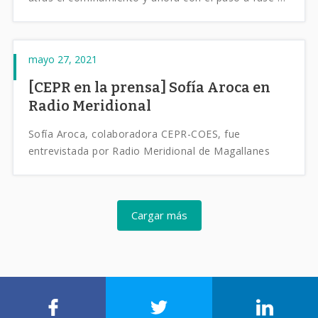
preparación este y otros rubros se preparan para
seguir funcionando los fines de semana. Por otro
lado ya son más de 8 mil los trabajadores en la
mayo 27, 2021
región que han podido retornar a su fuente de
trabajo gracias al subsidio del empleo.
[CEPR en la prensa] Sofía Aroca en
Radio Meridional
Sofía Aroca, colaboradora CEPR-COES, fue
entrevistada por Radio Meridional de Magallanes
Cargar más