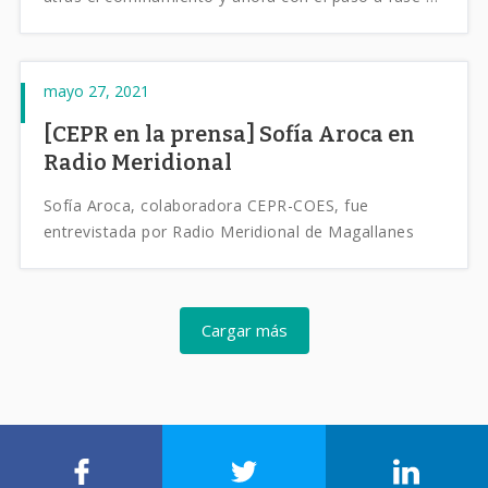
preparación este y otros rubros se preparan para
seguir funcionando los fines de semana. Por otro
lado ya son más de 8 mil los trabajadores en la
mayo 27, 2021
región que han podido retornar a su fuente de
trabajo gracias al subsidio del empleo.
[CEPR en la prensa] Sofía Aroca en
Radio Meridional
Sofía Aroca, colaboradora CEPR-COES, fue
entrevistada por Radio Meridional de Magallanes
Cargar más