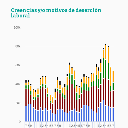
Creencias y/o motivos de deserción
laboral
100k
80k
60k
40k
20k
0
7
8
9
1
2
3
4
5
6
7
8
9
1
2
3
4
5
6
7
8
9
1
2
3
4
5
6
7