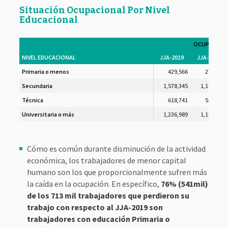
Situación Ocupacional Por Nivel
Educacional
OCUPADOS
NIVEL EDUCACIONAL
JJA-2019
JJA-2020
Primaria o menos
429,566
272,681
Secundaria
1,578,345
1,194,081
Técnica
618,741
539,623
Universitaria o más
1,236,989
1,123,337
Cómo es común durante disminución de la actividad
económica, los trabajadores de menor capital
humano son los que proporcionalmente sufren más
la caída en la ocupación. En específico,
76% (541mil)
de los 713 mil trabajadores que perdieron su
trabajo con respecto al JJA-2019 son
trabajadores con educación Primaria o