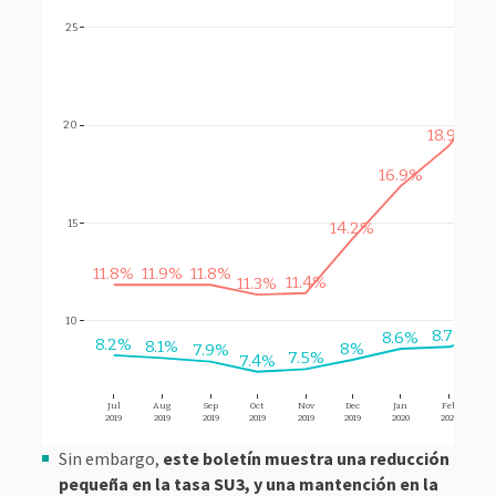
25
22
20
18.9%
16.9%
15
14.2%
11.9%
11.8%
11.8%
11.4%
11.3%
9.
10
8.7%
8.6%
8.2%
8.1%
8%
7.9%
7.5%
7.4%
Jul
Aug
Sep
Oct
Nov
Dec
Jan
Feb
M
2019
2019
2019
2019
2019
2019
2020
2020
20
Sin embargo,
este boletín muestra una reducción
pequeña en la tasa SU3, y una mantención en la