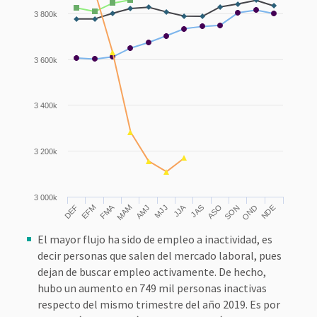
3 800k
3 600k
3 400k
3 200k
3 000k
FMA
JJA
MJJ
ASO
NDE
DEF
MAM
SON
EFM
AMJ
JAS
OND
El mayor flujo ha sido de empleo a inactividad, es
decir personas que salen del mercado laboral, pues
dejan de buscar empleo activamente. De hecho,
hubo un aumento en 749 mil personas inactivas
respecto del mismo trimestre del año 2019. Es por