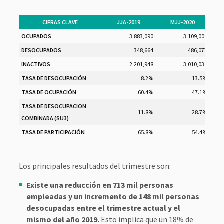
CIFRAS CLAVE
JJA-2019
MJJ-2020
OCUPADOS
3,883,090
3,109,009
DESOCUPADOS
348,664
486,077
INACTIVOS
2,201,948
3,010,030
TASA DE DESOCUPACIÓN
8.2%
13.5%
TASA DE OCUPACIÓN
60.4%
47.1%
TASA DE DESOCUPACION
11.8%
28.7%
COMBINADA (SU3)
TASA DE PARTICIPACIÓN
65.8%
54.4%
Los principales resultados del trimestre son:
Existe una reducción en 713 mil personas
empleadas y un incremento de 148 mil personas
desocupadas entre el trimestre actual y el
mismo del año 2019.
Esto implica que un 18% de