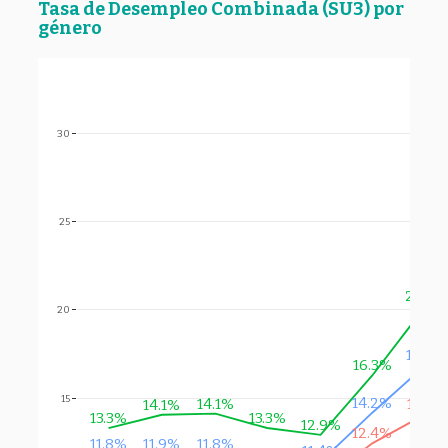
Tasa de Desempleo Combinada (SU3) por
género
30
25
20.2%
20
16.9%
16.3%
15
14.2%
14.1%
14.1%
14.1%
13.3%
13.3%
12.9%
12.4%
11.9%
11.8%
11.8%