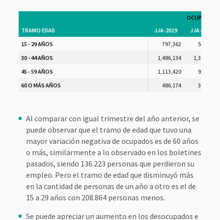
OCUPADOS
TRAMO EDAD
JJA-2019
JJA-2020
15 - 29 AÑOS
797,362
588,498
30 - 44 AÑOS
1,486,134
1,307,497
45 - 59 AÑOS
1,113,420
923,338
60 O MÁS AÑOS
486,174
349,951
Al comparar con igual trimestre del año anterior, se
puede observar que el tramo de edad que tuvo una
mayor variación negativa de ocupados es de 60 años
o más, similarmente a lo observado en los boletines
pasados, siendo 136.223 personas que perdieron su
empleo. Pero el tramo de edad que disminuyó más
en la cantidad de personas de un año a otro es el de
15 a 29 años con 208.864 personas menos.
Se puede apreciar un aumento en los desocupados e