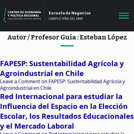
Escuela de Negocios
CAMPUS VIÑA DEL MAR
Autor / Profesor Guía :
Esteban López
FAPESP: Sustentabilidad Agrícola y
Agroindustrial en Chile
Leave a Comment
on FAPESP: Sustentabilidad Agrícola y
Agroindustrial en Chile
Red Internacional para estudiar la
Influencia del Espacio en la Elección
Escolar, los Resultados Educacionales
y el Mercado Laboral