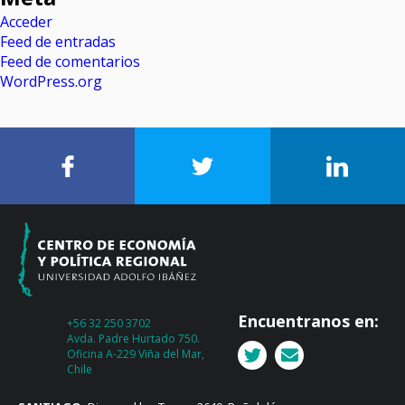
Acceder
Feed de entradas
Feed de comentarios
WordPress.org
Encuentranos en:
+56 32 250 3702
Avda. Padre Hurtado 750.
Oficina A-229 Viña del Mar,
Chile