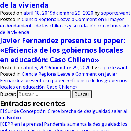
de la vivienda
Posted on
abril 18, 2019
diciembre 29, 2020
by
soporte.want
Posted in
Ciencia Regional
Leave a Comment
on El mayor
endeudamiento de los chilenos y su relación con el mercado
de la vivienda
Javier Fernandez presenta su paper:
«Eficiencia de los gobiernos locales
en educación: Caso Chileno»
Posted on
abril 5, 2019
diciembre 29, 2020
by
soporte.want
Posted in
Ciencia Regional
Leave a Comment
on Javier
Fernandez presenta su paper: «Eficiencia de los gobiernos
locales en educación: Caso Chileno»
Buscar:
Entradas recientes
El Sur de Concepción: Crece brecha de desigualdad salarial
en Biobío
[CEPR en la prensa] Pandemia aumenta la desigualdad: los
pobres son más pobres y los ricos lo son aún más