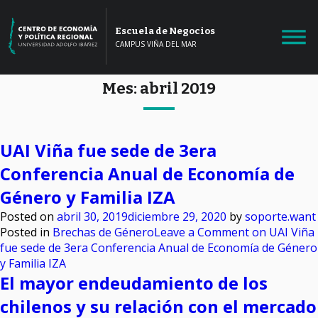
Escuela de Negocios
CAMPUS VIÑA DEL MAR
Mes:
abril 2019
UAI Viña fue sede de 3era
Conferencia Anual de Economía de
Género y Familia IZA
Posted on
abril 30, 2019
diciembre 29, 2020
by
soporte.want
Posted in
Brechas de Género
Leave a Comment
on UAI Viña
fue sede de 3era Conferencia Anual de Economía de Género
y Familia IZA
El mayor endeudamiento de los
chilenos y su relación con el mercado