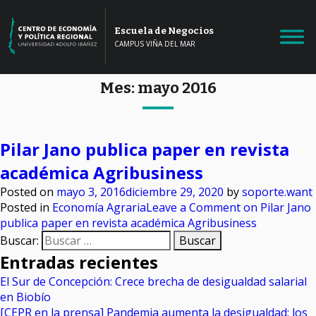
Escuela de Negocios
CAMPUS VIÑA DEL MAR
Mes:
mayo 2016
Pilar Jano publica paper en revista
académica Agribusiness
Posted on
mayo 3, 2016
diciembre 29, 2020
by
soporte.want
Posted in
Economía Agraria
Leave a Comment
on Pilar Jano
publica paper en revista académica Agribusiness
Buscar:
Entradas recientes
El Sur de Concepción: Crece brecha de desigualdad salarial
en Biobío
[CEPR en la prensa] Pandemia aumenta la desigualdad: los