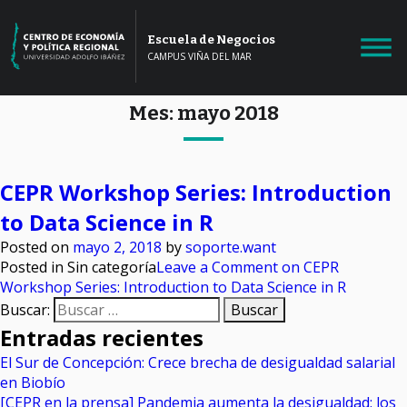
Escuela de Negocios
CAMPUS VIÑA DEL MAR
Mes:
mayo 2018
CEPR Workshop Series: Introduction
to Data Science in R
Posted on
mayo 2, 2018
by
soporte.want
Posted in Sin categoría
Leave a Comment
on CEPR
Workshop Series: Introduction to Data Science in R
Buscar:
Entradas recientes
El Sur de Concepción: Crece brecha de desigualdad salarial
en Biobío
[CEPR en la prensa] Pandemia aumenta la desigualdad: los