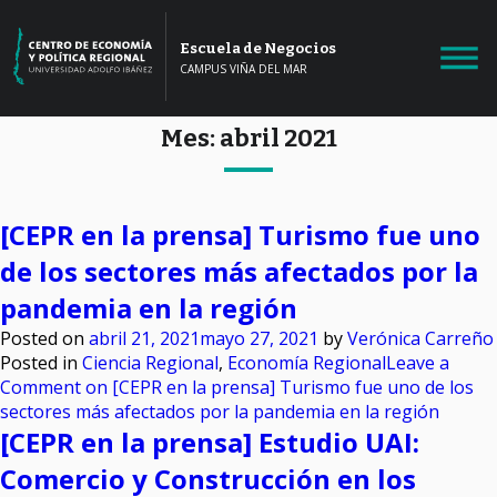
Escuela de Negocios
CAMPUS VIÑA DEL MAR
Mes:
abril 2021
[CEPR en la prensa] Turismo fue uno
de los sectores más afectados por la
pandemia en la región
Posted on
abril 21, 2021
mayo 27, 2021
by
Verónica Carreño
Posted in
Ciencia Regional
,
Economía Regional
Leave a
Comment
on [CEPR en la prensa] Turismo fue uno de los
sectores más afectados por la pandemia en la región
[CEPR en la prensa] Estudio UAI:
Comercio y Construcción en los