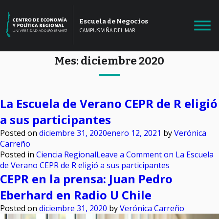
Escuela de Negocios
CAMPUS VIÑA DEL MAR
Mes:
diciembre 2020
La Escuela de Verano CEPR de R eligió
a sus participantes
Posted on
diciembre 31, 2020
enero 12, 2021
by
Verónica
Carreño
Posted in
Ciencia Regional
Leave a Comment
on La Escuela
de Verano CEPR de R eligió a sus participantes
CEPR en la prensa: Juan Pedro
Eberhard en Radio U Chile
Posted on
diciembre 31, 2020
by
Verónica Carreño