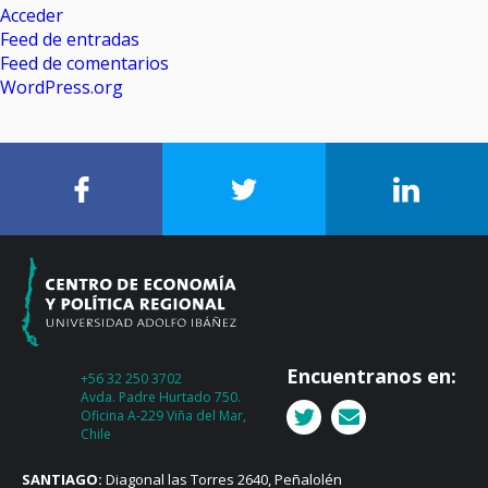
Acceder
Feed de entradas
Feed de comentarios
WordPress.org
Encuentranos en:
+56 32 250 3702
Avda. Padre Hurtado 750.
Oficina A-229 Viña del Mar,
Chile
SANTIAGO:
Diagonal las Torres 2640, Peñalolén