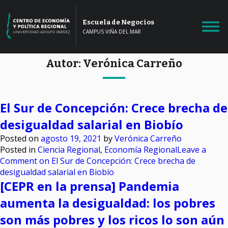
Escuela de Negocios
CAMPUS VIÑA DEL MAR
Autor:
Verónica Carreño
El Sur de Concepción: Crece brecha de
desigualdad salarial en Biobío
Posted on
agosto 19, 2021
by
Verónica Carreño
Posted in
Ciencia Regional
,
Economía Regional
Leave a
Comment
on El Sur de Concepción: Crece brecha de
desigualdad salarial en Biobío
[CEPR en la prensa] Pandemia
aumenta la desigualdad: los pobres
son más pobres y los ricos lo son aún