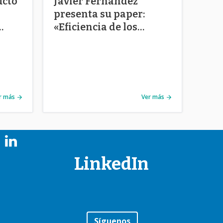
ucto
Javier Fernandez
presenta su paper:
«Eficiencia de los
al
gobiernos locales en
educación: Caso
Chileno»
r más
Ver más
LinkedIn
Síguenos