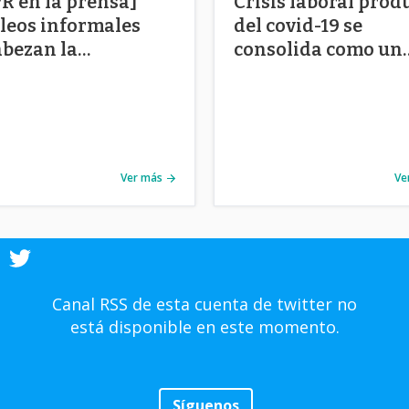
R en la prensa]
Crisis laboral prod
eos informales
del covid-19 se
bezan la
consolida como un
peración en la
problema estructur
ón
Ver más
Ve
Canal RSS de esta cuenta de twitter no
está disponible en este momento.
Síguenos