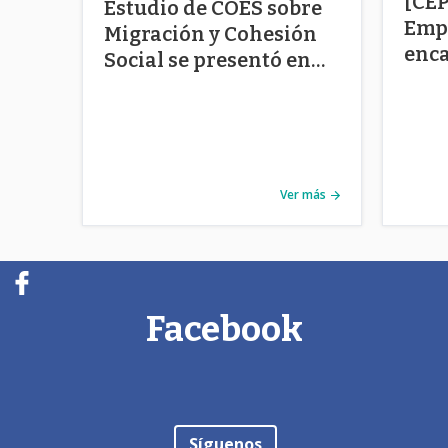
[CEP
Estudio de COES sobre
Empl
Migración y Cohesión
enca
Social se presentó en
recu
Campus Viña
regi
Ver más
Facebook
Síguenos