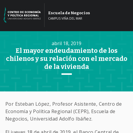
Escuela de Negocios
CAMPUS VIÑA DEL MAR
abril 18, 2019
El mayor endeudamiento de los
chilenos y su relación con el mercado
de la vivienda
Por Esteban López, Profesor Asistente, Centro de
Economía y Política Regional (CEPR), Escuela de
Negocios, Universidad Adolfo Ibáñez.
El jueves 18 de abril de 2019, el Banco Central de