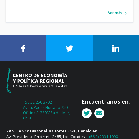
Ver más
Encuentranos en:
+56 32 250 3702
Avda. Padre Hurtado 750.
Oficina A-229 Viña del Mar,
Chile
SANTIAGO:
Diagonal las Torres 2640, Peñalolén
Av. Presidente Errázuriz 3485, Las Condes –
(56 2) 2331 1000