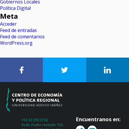
Gobiernos Locales
Política Digital
Meta
Acceder
Feed de entradas
Feed de comentarios
WordPress.org
Encuentranos en:
+56 32 250 3702
Avda. Padre Hurtado 750.