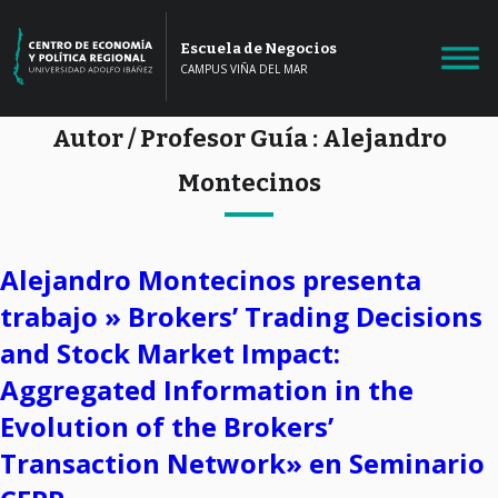
Escuela de Negocios
CAMPUS VIÑA DEL MAR
Autor / Profesor Guía :
Alejandro
Montecinos
Alejandro Montecinos presenta
trabajo » Brokers’ Trading Decisions
and Stock Market Impact:
Aggregated Information in the
Evolution of the Brokers’
Transaction Network» en Seminario