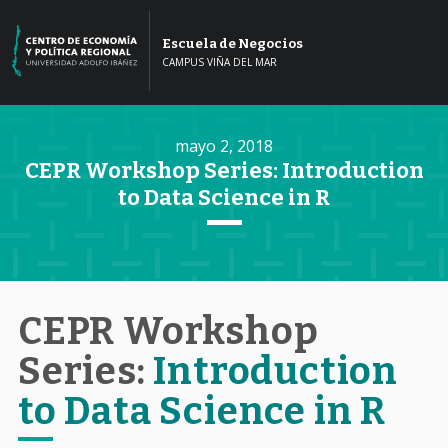
Escuela de Negocios
CAMPUS VIÑA DEL MAR
mayo 2, 2018
CEPR Workshop Series: Introduction
to Data Science in R
CEPR Workshop
Series:
Introduction
to Data Science in R