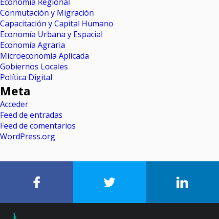
Economía Regional
Conmutación y Migración
Capacitación y Capital Humano
Economía Urbana y Espacial
Economía Agraria
Microeconomía Aplicada
Gobiernos Locales
Política Digital
Meta
Acceder
Feed de entradas
Feed de comentarios
WordPress.org