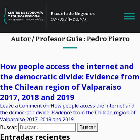
Escuela de Negocios
CAMPUS VIÑA DEL MAR
Autor / Profesor Guía :
Pedro Fierro
How people access the internet and
the democratic divide: Evidence from
the Chilean region of Valparaiso
2017, 2018 and 2019
Leave a Comment
on How people access the internet and
the democratic divide: Evidence from the Chilean region of
Valparaiso 2017, 2018 and 2019
Buscar:
Entradas recientes