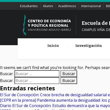
Estudiantes
Alumni
Académicos
Internacional
Bi
Escuela de
CAMPUS VIÑA D
Inicio
Investigación
It seems we can’t find what you’re looking for. Perhaps sear
Buscar:
Buscar:
Entradas recientes
El Sur de Concepción: Crece brecha de desigualdad salarial 
[CEPR en la prensa] Pandemia aumenta la desigualdad: los 
Diario El Sur de Concepción: Estudio demuestra que la may