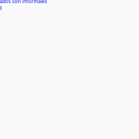
rados son informales
3