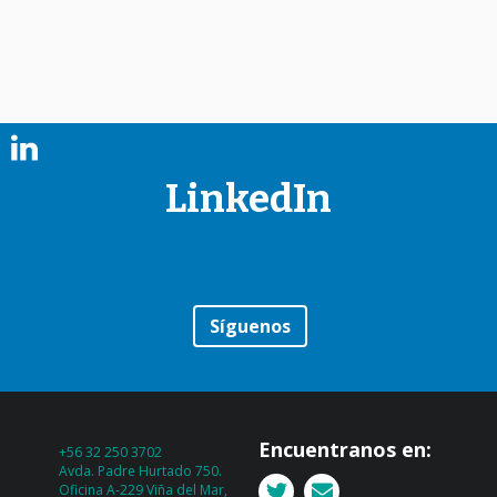
LinkedIn
Síguenos
Encuentranos en:
+56 32 250 3702
Avda. Padre Hurtado 750.
Oficina A-229 Viña del Mar,