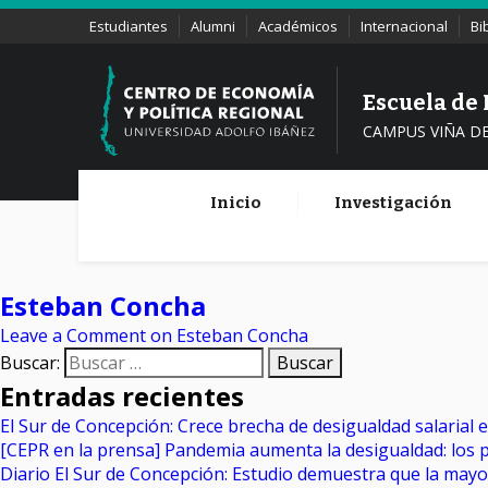
Estudiantes
Alumni
Académicos
Internacional
Bi
Escuela de
CAMPUS VIÑA D
Inicio
Investigación
Esteban Concha
Leave a Comment
on Esteban Concha
Buscar:
Entradas recientes
El Sur de Concepción: Crece brecha de desigualdad salarial 
[CEPR en la prensa] Pandemia aumenta la desigualdad: los 
Diario El Sur de Concepción: Estudio demuestra que la may