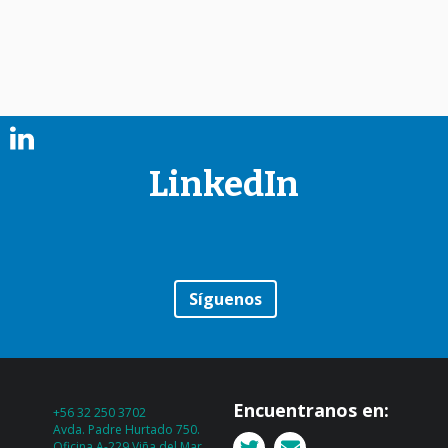
LinkedIn
Síguenos
Encuentranos en:
+56 32 250 3702
Avda. Padre Hurtado 750.
Oficina A-229 Viña del Mar,