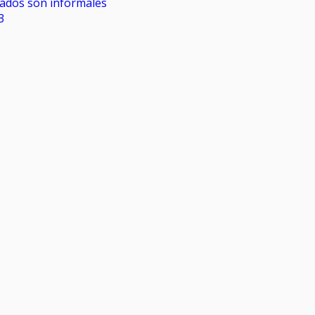
rados son informales
3