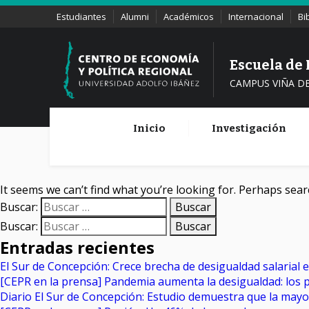
Estudiantes
Alumni
Académicos
Internacional
Bi
Escuela de
CAMPUS VIÑA D
Inicio
Investigación
It seems we can’t find what you’re looking for. Perhaps sear
Buscar:
Buscar:
Entradas recientes
El Sur de Concepción: Crece brecha de desigualdad salarial 
[CEPR en la prensa] Pandemia aumenta la desigualdad: los 
Diario El Sur de Concepción: Estudio demuestra que la may