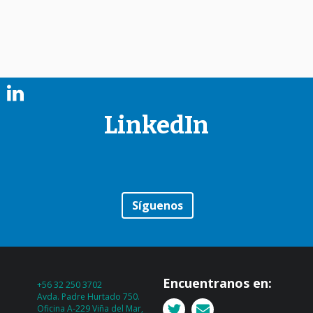
LinkedIn
Síguenos
Encuentranos en:
+56 32 250 3702
Avda. Padre Hurtado 750.
Oficina A-229 Viña del Mar,