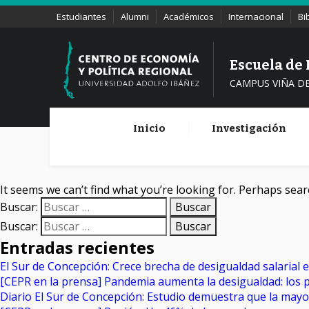
Estudiantes
Alumni
Académicos
Internacional
Bi
Escuela de
CAMPUS VIÑA D
Inicio
Investigación
It seems we can’t find what you’re looking for. Perhaps sear
Buscar:
Buscar:
Entradas recientes
El Sur de Concepción: Crece brecha de desigualdad salarial 
[CEPR en la prensa] Pandemia aumenta la desigualdad: los 
Diario El Sur de Concepción: Estudio demuestra que la may