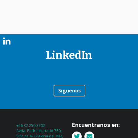
LinkedIn
Síguenos
Encuentranos en:
+56 32 250 3702
Avda. Padre Hurtado 750.
Oficina A-229 Viña del Mar,