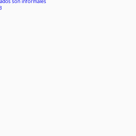
rados son informales
3