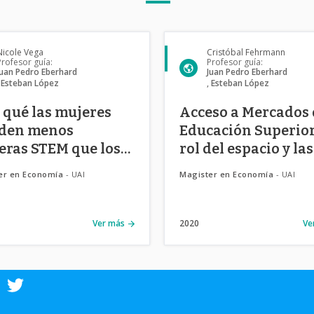
Nicole Vega
Cristóbal Fehrmann
Profesor guía:
Profesor guía:
Juan Pedro Eberhard
Juan Pedro Eberhard
Esteban López
Esteban López
 qué las mujeres
Acceso a Mercados 
iden menos
Educación Superior:
eras STEM que los
rol del espacio y las
bres?
amenidades
er en Economía
- UAI
Magister en Economía
- UAI
Ver más
2020
Ve