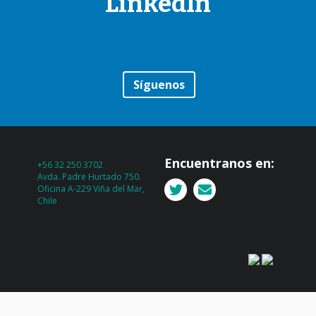
LinkedIn
Síguenos
Encuentranos en:
+56 32 250 3702
Avda. Padre Hurtado 750.
Oficina A-229 Viña del Mar,
Chile