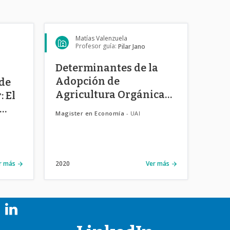
Matías Valenzuela
Profesor guía:
Pilar Jano
Determinantes de la
Adopción de
de
Agricultura Orgánica
 El
en Chile: El caso de los
Magister en Economía
- UAI
Productores de Uva
Vinífera en la Región
del Maule.
r más
2020
Ver más