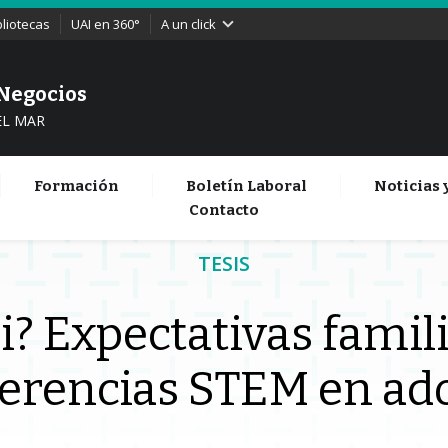
bliotecas
UAI en 360°
A un click
 Negocios
EL MAR
Formación
Boletín Laboral
Noticias 
Contacto
TESIS
? Expectativas famil
ferencias STEM en ado