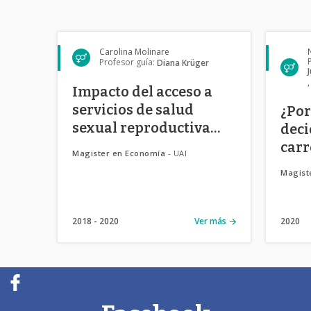
Carolina Molinare
Profesor guía:
Diana Krüger
Impacto del acceso a
servicios de salud
¿Por
sexual reproductiva
dec
sobre decisiones de
carr
Magister en Economía
- UAI
escolaridad en
hom
Magist
adolescentes
2018
2020
Ver más
2020