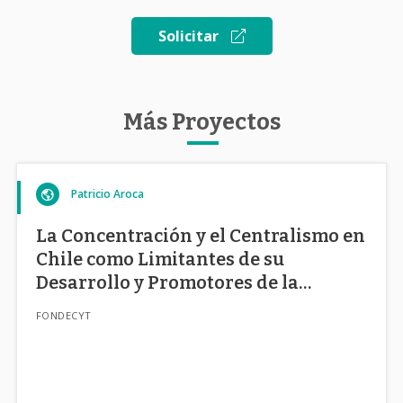
Solicitar
Más Proyectos
Patricio Aroca
La Concentración y el Centralismo en
Chile como Limitantes de su
Desarrollo y Promotores de la
Inequidad Socioterritorial
FONDECYT