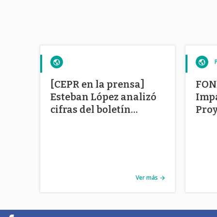
[CEPR en la prensa]
FON
Esteban López analizó
Impa
cifras del boletín
Proy
laboral Valparaíso
en C
Ver más