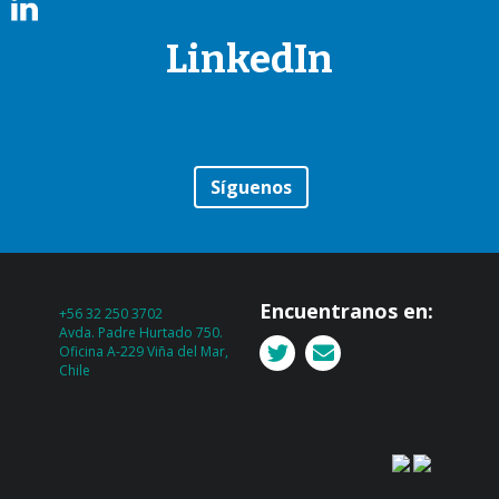
LinkedIn
Síguenos
Encuentranos en:
+56 32 250 3702
Avda. Padre Hurtado 750.
Oficina A-229 Viña del Mar,
Chile