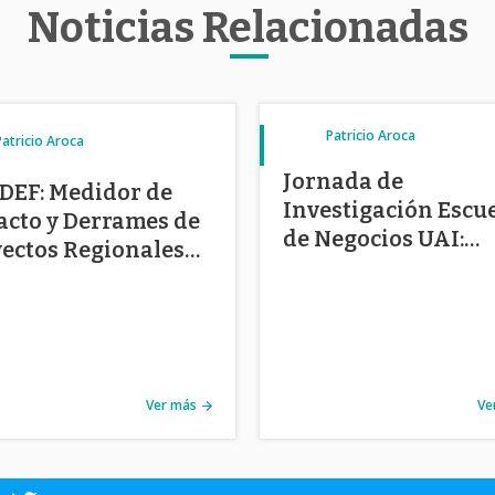
Noticias Relacionadas
Patricio Aroca
Patricio Aroca
Jornada de
DEF: Medidor de
Investigación Escu
cto y Derrames de
de Negocios UAI:
ectos Regionales
Potenciando las
hile
investigaciones
multidisciplinaria
Ver más
Ve