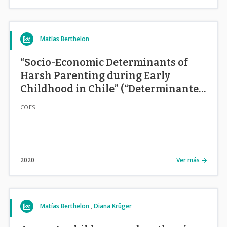
Matías Berthelon
“Socio-Economic Determinants of
Harsh Parenting during Early
Childhood in Chile” (“Determinantes
Socio-Económicos de Estilos
COES
Parentales en la Primera Infancia en
Chile”)
2020
Ver más
Matías Berthelon
Diana Krüger