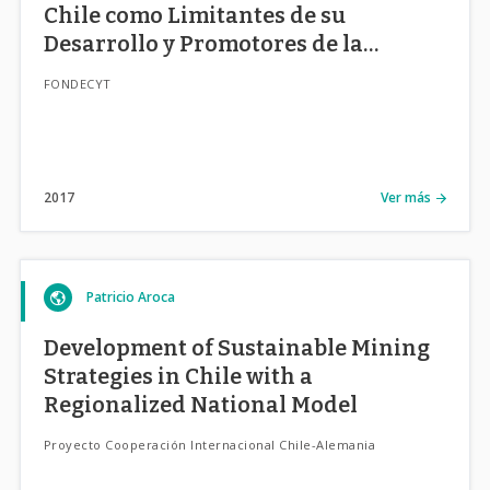
Chile como Limitantes de su
Desarrollo y Promotores de la
Inequidad Socioterritorial
FONDECYT
2017
Ver más
Patricio Aroca
Development of Sustainable Mining
Strategies in Chile with a
Regionalized National Model
Proyecto Cooperación Internacional Chile-Alemania