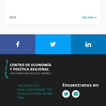
2013
Ver más
Encuentranos en:
+56 32 250 3702
Avda. Padre Hurtado 750.
Oficina A-229 Viña del Mar,
Chile