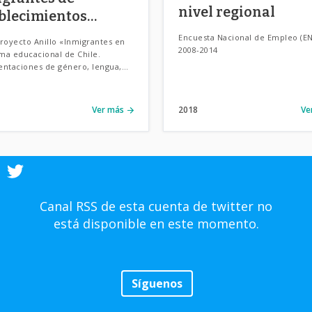
nivel regional
blecimientos
acionales por
Encuesta Nacional de Empleo (EN
royecto Anillo «Inmigrantes en
una
2008-2014
ema educacional de Chile.
ntaciones de género, lengua,
ialidad y exclusión social».
Ver más
2018
Ve
Canal RSS de esta cuenta de twitter no
está disponible en este momento.
Síguenos