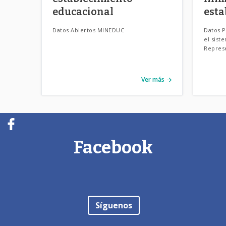
educacional
esta
educ
Datos Abiertos MINEDUC
Datos P
com
el sist
Represe
territor
Ver más
Facebook
Síguenos