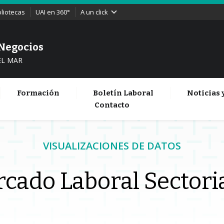
bliotecas
UAI en 360°
A un click
 Negocios
EL MAR
Formación
Boletín Laboral
Noticias 
Contacto
VISUALIZACIONES DE DATOS
cado Laboral Sectoria