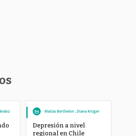
tos
nández
Matías Berthelon
Diana Krüger
ado
Depresión a nivel
regional en Chile