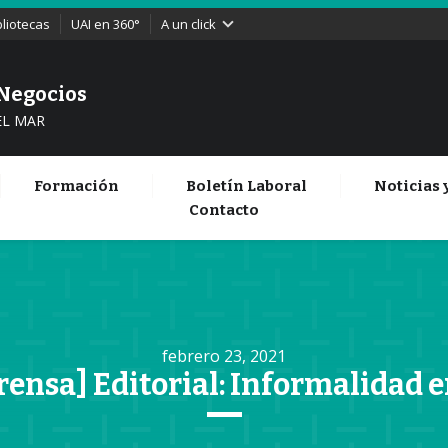
bliotecas
UAI en 360°
A un click
 Negocios
EL MAR
Formación
Boletín Laboral
Noticias 
Contacto
febrero 23, 2021
rensa] Editorial: Informalidad 