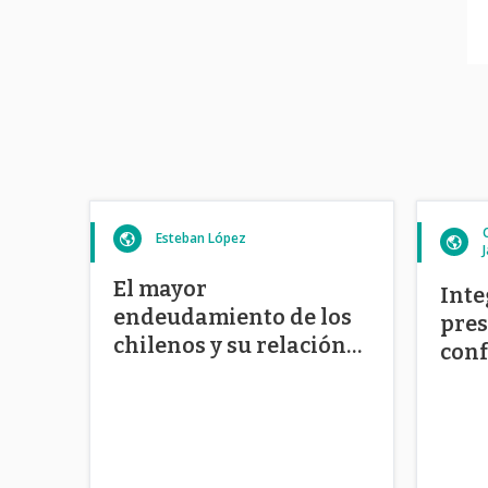
Esteban López
El mayor
Inte
endeudamiento de los
pres
chilenos y su relación
con
con el mercado de la
vivienda