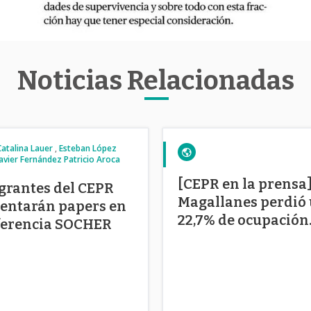
Noticias Relacionadas
Catalina Lauer
Esteban López
Javier Fernández
Patricio Aroca
[CEPR en la prensa
grantes del CEPR
Magallanes perdió
entarán papers en
22,7% de ocupación
ferencia SOCHER
laboral en el peor
momento de la cris