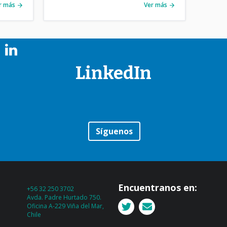
r más
Ver más
LinkedIn
Síguenos
Encuentranos en:
+56 32 250 3702
Avda. Padre Hurtado 750.
Oficina A-229 Viña del Mar,
Chile