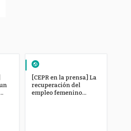
]
[CEPR en la prensa] La
 un
recuperación del
empleo femenino
registra lento avance
is