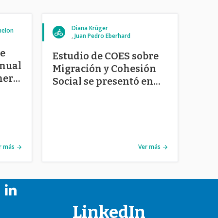
Diana Krüger
helon
Juan Pedro Eberhard
de
Estudio de COES sobre
Anual
Migración y Cohesión
nero
Social se presentó en
Campus Viña
r más
Ver más
LinkedIn