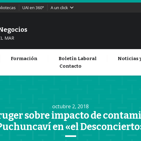
bliotecas
UAI en 360°
A un click
 Negocios
EL MAR
Formación
Boletín Laboral
Noticias 
Contacto
octubre 2, 2018
ruger sobre impacto de contam
Puchuncaví en «el Desconcierto