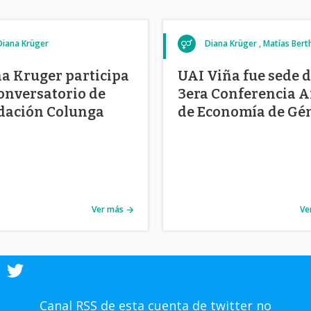
Diana Krüger
Diana Krüger
Matías Bert
a Kruger participa
UAI Viña fue sede 
onversatorio de
3era Conferencia 
dación Colunga
de Economía de Gé
y Familia IZA
Ver más
Ve
Canal RSS de esta cuenta de twitter no