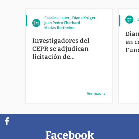
Catalina Lauer
Diana Krüger
Juan Pedro Eberhard
Matías Berthelon
Dian
Investigadores del
en c
CEPR se adjudican
Fun
licitación de
Subsecretaría de
Educación Parvularia
Ver más
Facebook