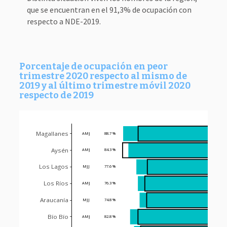
que se encuentran en el 91,3% de ocupación con
respecto a NDE-2019.
Porcentaje de ocupación en peor
trimestre 2020 respecto al mismo de
2019 y al último trimestre móvil 2020
respecto de 2019
Magallanes
AMJ
88.7 %
76.1 %
Aysén
AMJ
84.3 %
89.2 %
Los Lagos
MJJ
77.6 %
68.3 %
Los Ríos
AMJ
76.3 %
70.4 %
Araucanía
MJJ
74.8 %
68.9 %
Bío Bío
AMJ
82.8 %
76.2 %