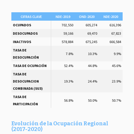
CIFRAS CLAVE
NDE-2019
OND-2020
NDE-2020
OCUPADOS
702,550
605,274
616,396
DESOCUPADOS
59,166
69,470
67,823
INACTIVOS
578,884
675,245
666,584
TASA DE
7.8%
10.3%
9.9%
DESOCUPACIÓN
TASA DE OCUPACIÓN
52.4%
44.8%
45.6%
TASA DE
DESOCUPACION
19.3%
24.4%
23.9%
COMBINADA (SU3)
TASA DE
56.8%
50.0%
50.7%
PARTICIPACIÓN
Evolución de la Ocupación Regional
(2017-2020)