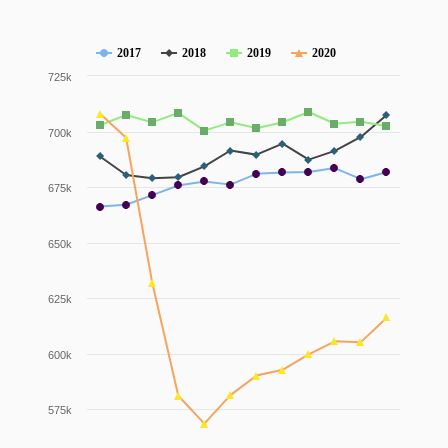
2017
2018
2019
2020
725k
700k
675k
650k
625k
600k
575k