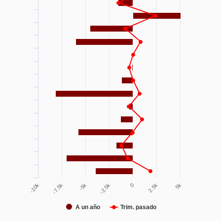
0
-7.5k
2.5k
-5k
5k
-2.5k
-10k
A un año
Trim. pasado