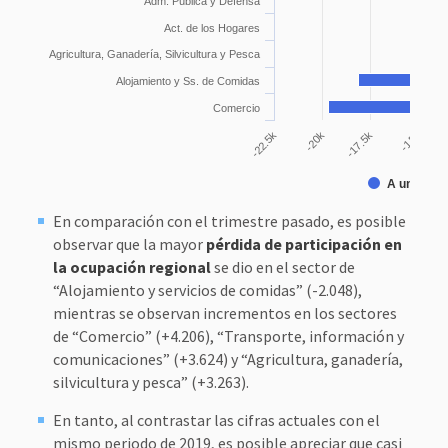
Adm. Pública y Defensa
Act. de los Hogares
Agricultura, Ganadería, Silvicultura y Pesca
Alojamiento y Ss. de Comidas
Comercio
-15k
-
-22.5k
-20k
-17.5k
A un año
En comparación con el trimestre pasado, es posible
observar que la mayor
pérdida de participación en
la ocupación regional
se dio en el sector de
“Alojamiento y servicios de comidas” (-2.048),
mientras se observan incrementos en los sectores
de “Comercio” (+4.206), “Transporte, información y
comunicaciones” (+3.624) y “Agricultura, ganadería,
silvicultura y pesca” (+3.263).
En tanto, al contrastar las cifras actuales con el
mismo periodo de 2019, es posible apreciar que casi