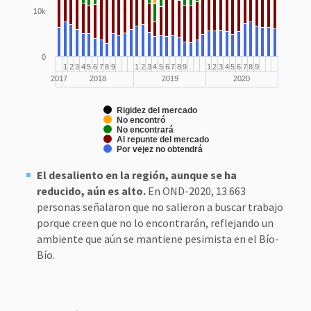
10k
0
1
2
3
4
5
6
7
8
9
1
2
3
4
5
6
7
8
9
1
2
3
4
5
6
7
8
9
2017
2018
2019
2020
Rigidez del mercado
No encontró
No encontrará
Al repunte del mercado
Por vejez no obtendrá
El desaliento en la región, aunque se ha
reducido, aún es alto.
En OND-2020, 13.663
personas señalaron que no salieron a buscar trabajo
porque creen que no lo encontrarán, reflejando un
ambiente que aún se mantiene pesimista en el Bío-
Bío.