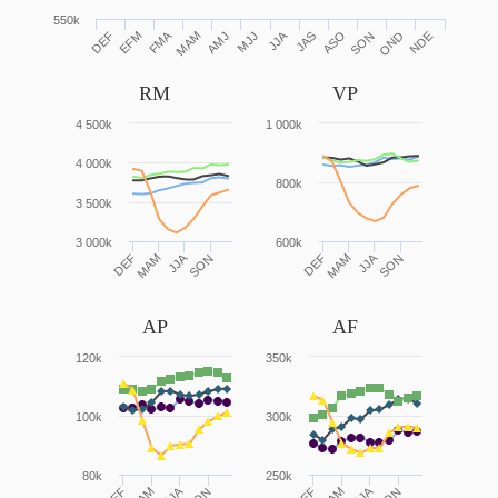
550k
FMA
JJA
MJJ
ASO
NDE
DEF
MAM
SON
EFM
AMJ
JAS
OND
RM
VP
4 500k
1 000k
4 000k
800k
3 500k
3 000k
600k
JJA
JJA
DEF
MAM
SON
DEF
MAM
SON
AP
AF
120k
350k
100k
300k
80k
250k
JJA
JJA
DEF
DEF