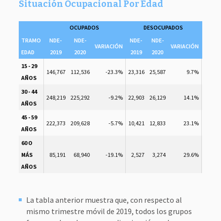
Situación Ocupacional Por Edad
OCUPADOS
DESOCUPADOS
TRAMO
NDE-
NDE-
NDE-
NDE-
NDE-
VARIACIÓN
VARIACIÓN
EDAD
2019
2020
2019
2020
2019
15 - 29
146,767
112,536
-23.3%
23,316
25,587
9.7%
210,15
AÑOS
30 - 44
248,219
225,292
-9.2%
22,903
26,129
14.1%
64,49
AÑOS
45 - 59
222,373
209,628
-5.7%
10,421
12,833
23.1%
94,53
AÑOS
60 O
MÁS
85,191
68,940
-19.1%
2,527
3,274
29.6%
209,69
AÑOS
La tabla anterior muestra que, con respecto al
mismo trimestre móvil de 2019, todos los grupos