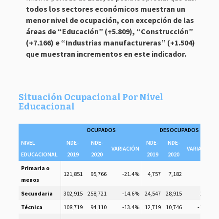
todos los sectores económicos muestran un
menor nivel de ocupación, con excepción de las
áreas de “Educación” (+5.809), “Construcción”
(+7.166) e “Industrias manufactureras” (+1.504)
que muestran incrementos en este indicador.
Situación Ocupacional Por Nivel
Educacional
OCUPADOS
DESOCUPADOS
NIVEL
NDE-
NDE-
NDE-
NDE-
VARIACIÓN
VARIACIÓN
EDUCACIONAL
2019
2020
2019
2020
Primaria o
121,851
95,766
-21.4%
4,757
7,182
51%
menos
Secundaria
302,915
258,721
-14.6%
24,547
28,915
17.8%
Técnica
108,719
94,110
-13.4%
12,719
10,746
-15.5%