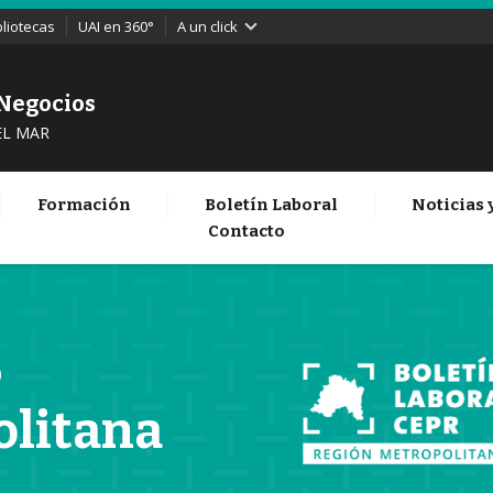
bliotecas
UAI en 360°
A un click
 Negocios
EL MAR
Formación
Boletín Laboral
Noticias 
Contacto
O
olitana