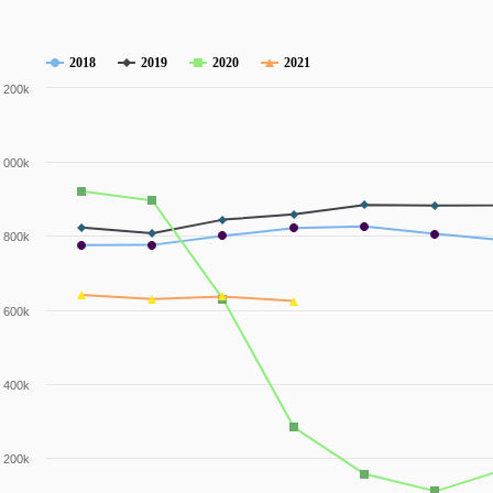
2018
2019
2020
2021
 200k
 000k
 800k
 600k
 400k
 200k