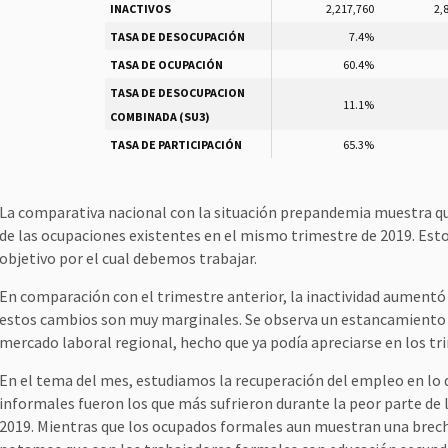
INACTIVOS
2,217,760
2,
TASA DE DESOCUPACIÓN
7.4%
TASA DE OCUPACIÓN
60.4%
TASA DE DESOCUPACION
11.1%
COMBINADA (SU3)
TASA DE PARTICIPACIÓN
65.3%
La comparativa nacional con la situación prepandemia muestra q
de las ocupaciones existentes en el mismo trimestre de 2019. Esto 
objetivo por el cual debemos trabajar.
En comparación con el trimestre anterior, la inactividad aumentó
estos cambios son muy marginales. Se observa un estancamiento e
mercado laboral regional, hecho que ya podía apreciarse en los tr
En el tema del mes, estudiamos la recuperación del empleo en lo q
informales fueron los que más sufrieron durante la peor parte de l
2019. Mientras que los ocupados formales aun muestran una brec