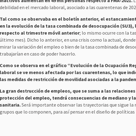
inactivos aumentan en 49 mil personas respecto a FMA-2021.
L
debilidad en el mercado laboral, asociado a las cuarentenas de 202
Tal como se observaba en el boletín anterior, el estancamient
en la evolución de la tasa combinada de desocupación (SU3),
respecto al trimestre móvil anterior
; lo mismo ocurre con la ta
último mes). Dicho lo anterior, en una crisis como la actual, donde 
mirar la variación del empleo o bien de la tasa combinada de desocu
trabajarían en caso de poder hacerlo.
Como se observa en el gráfico “Evolución de la Ocupación Reg
laboral se ve menos afectada por las cuarentenas, lo que indi
las medidas de restricción de movilidad asociadas a la pandem
La gran destrucción de empleos, que se suma a las relaciones 
protección del empleo, tendrá consecuencias de mediano y larg
sanitaria.
Será importante observar las trayectorias que sigue la 
grupos que lo componen, para así pensar en el diseño de políticas