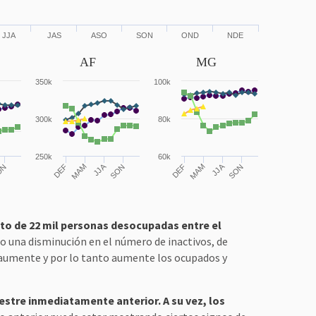
JJA
JAS
ASO
SON
OND
NDE
AF
MG
350k
100k
300k
80k
250k
60k
JJA
JJA
ON
DEF
MAM
SON
DEF
MAM
SON
to de 22 mil personas desocupadas entre el
o una disminución en el número de inactivos, de
al aumente y por lo tanto aumente los ocupados y
stre inmediatamente anterior. A su vez, los