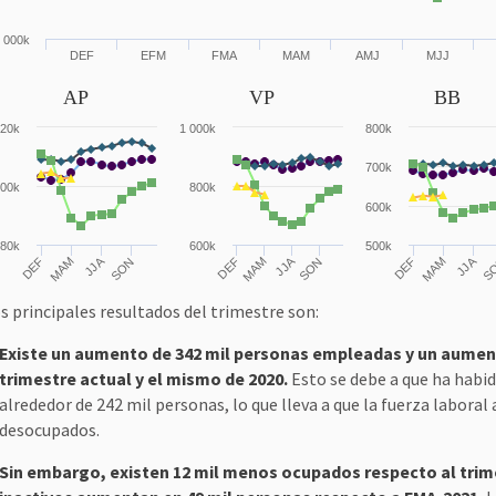
 000k
DEF
EFM
FMA
MAM
AMJ
MJJ
AP
VP
BB
20k
1 000k
800k
700k
00k
800k
600k
80k
600k
500k
JJA
JJA
JJA
DEF
MAM
SON
DEF
MAM
SON
DEF
MAM
S
s principales resultados del trimestre son:
Existe un aumento de 342 mil personas empleadas y un aumen
trimestre actual y el mismo de 2020.
Esto se debe a que ha habid
alrededor de 242 mil personas, lo que lleva a que la fuerza labor
desocupados.
Sin embargo, existen 12 mil menos ocupados respecto al trime