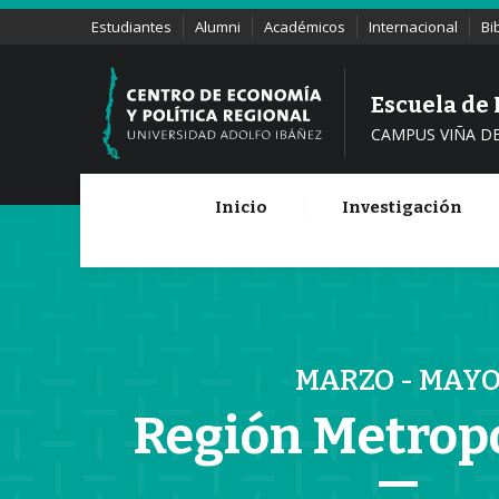
Estudiantes
Alumni
Académicos
Internacional
Bi
Escuela de
CAMPUS VIÑA D
Inicio
Investigación
Panorama General
MARZO - MAY
Panorama Sectorial y Educativo
Región Metrop
Tema del Mes: Situación de la
informalidad