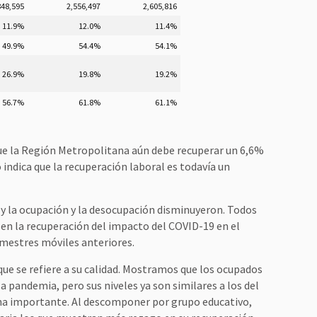
848,595
2,556,497
2,605,816
11.9%
12.0%
11.4%
49.9%
54.4%
54.1%
26.9%
19.8%
19.2%
56.7%
61.8%
61.1%
ue la Región Metropolitana aún debe recuperar un 6,6%
indica que la recuperación laboral es todavía un
 y la ocupación y la desocupación disminuyeron. Todos
n la recuperación del impacto del COVID-19 en el
imestres móviles anteriores.
ue se refiere a su calidad. Mostramos que los ocupados
a pandemia, pero sus niveles ya son similares a los del
ha importante. Al descomponer por grupo educativo,