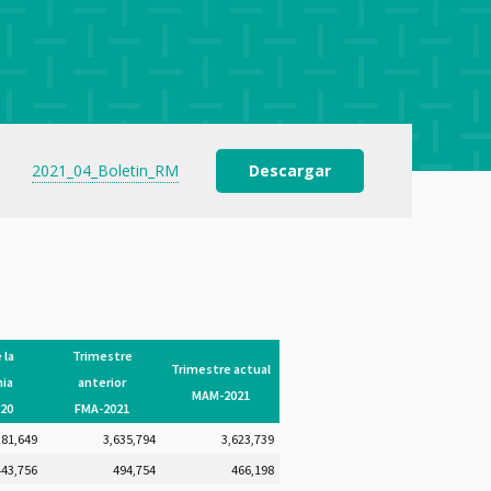
2021_04_Boletin_RM
Descargar
 la
Trimestre
Trimestre actual
ia
anterior
MAM-2021
20
FMA-2021
281,649
3,635,794
3,623,739
443,756
494,754
466,198