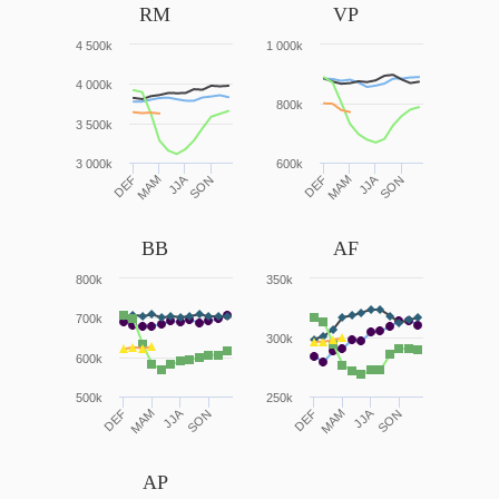
RM
VP
4 500k
1 000k
4 000k
800k
3 500k
3 000k
600k
JJA
JJA
DEF
MAM
SON
DEF
MAM
SON
BB
AF
800k
350k
700k
300k
600k
500k
250k
JJA
JJA
DEF
MAM
SON
DEF
MAM
SON
AP