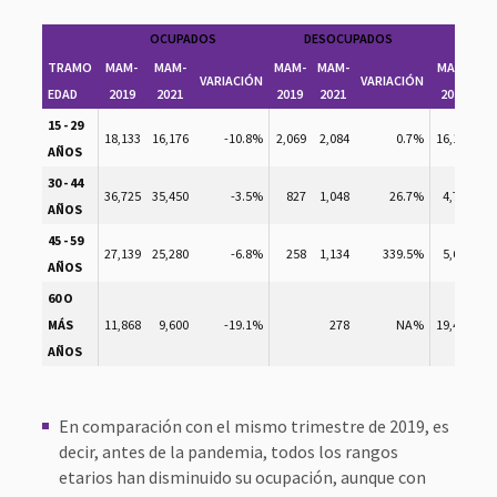
OCUPADOS
DESOCUPADOS
IN
TRAMO
MAM-
MAM-
MAM-
MAM-
MAM-
M
VARIACIÓN
VARIACIÓN
EDAD
2019
2021
2019
2021
2019
2
15 - 29
18,133
16,176
-10.8%
2,069
2,084
0.7%
16,111
18
AÑOS
30 - 44
36,725
35,450
-3.5%
827
1,048
26.7%
4,788
7
AÑOS
45 - 59
27,139
25,280
-6.8%
258
1,134
339.5%
5,630
7
AÑOS
60 O
MÁS
11,868
9,600
-19.1%
278
NA%
19,460
22
AÑOS
En comparación con el mismo trimestre de 2019, es
decir, antes de la pandemia, todos los rangos
etarios han disminuido su ocupación, aunque con