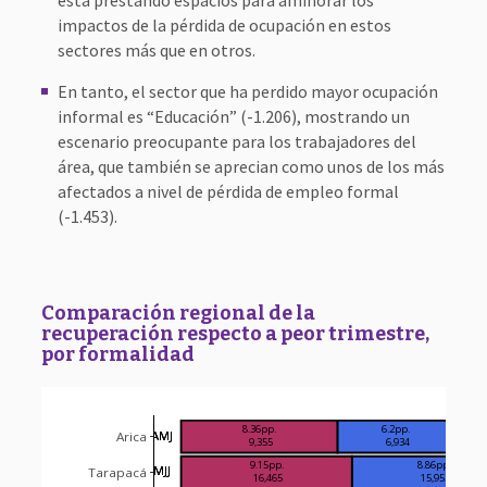
está prestando espacios para aminorar los
impactos de la pérdida de ocupación en estos
sectores más que en otros.
En tanto, el sector que ha perdido mayor ocupación
informal es “Educación” (-1.206), mostrando un
escenario preocupante para los trabajadores del
área, que también se aprecian como unos de los más
afectados a nivel de pérdida de empleo formal
(-1.453).
Comparación regional de la
recuperación respecto a peor trimestre,
por formalidad
8.36pp.
6.2pp.
AMJ
AMJ
AMJ
Arica
  9,355
  6,934
9.15pp.
8.86pp.
MJJ
MJJ
MJJ
Tarapacá
 16,465
 15,952