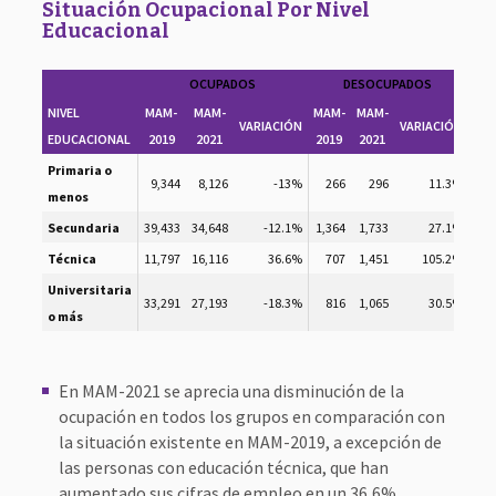
Situación Ocupacional Por Nivel
Educacional
OCUPADOS
DESOCUPADOS
NIVEL
MAM-
MAM-
MAM-
MAM-
MA
VARIACIÓN
VARIACIÓN
EDUCACIONAL
2019
2021
2019
2021
20
Primaria o
9,344
8,126
-13%
266
296
11.3%
12,
menos
Secundaria
39,433
34,648
-12.1%
1,364
1,733
27.1%
22,
Técnica
11,797
16,116
36.6%
707
1,451
105.2%
3,
Universitaria
33,291
27,193
-18.3%
816
1,065
30.5%
7,
o más
En MAM-2021 se aprecia una disminución de la
ocupación en todos los grupos en comparación con
la situación existente en MAM-2019, a excepción de
las personas con educación técnica, que han
aumentado sus cifras de empleo en un 36,6%