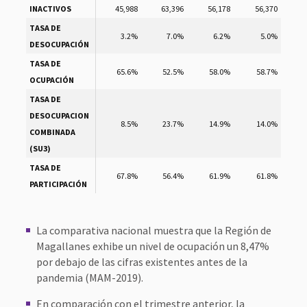
INACTIVOS
45,988
63,396
56,178
56,370
TASA DE
3.2%
7.0%
6.2%
5.0%
DESOCUPACIÓN
TASA DE
65.6%
52.5%
58.0%
58.7%
OCUPACIÓN
TASA DE
DESOCUPACION
8.5%
23.7%
14.9%
14.0%
COMBINADA
(SU3)
TASA DE
67.8%
56.4%
61.9%
61.8%
PARTICIPACIÓN
La comparativa nacional muestra que la Región de
Magallanes exhibe un nivel de ocupación un 8,47%
por debajo de las cifras existentes antes de la
pandemia (MAM-2019).
En comparación con el trimestre anterior, la