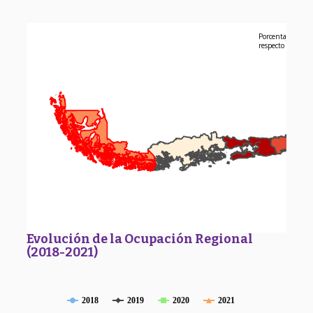
Porcentaje de oc
respecto a los n
Evolución de la Ocupación Regional
(2018-2021)
2018
2019
2020
2021