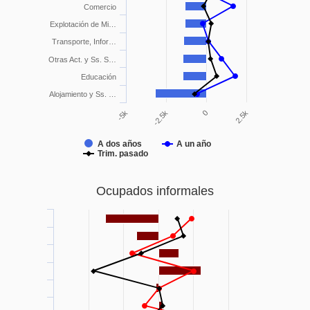
Comercio
Explotación de Mi…
Transporte, Infor…
Otras Act. y Ss. S…
Educación
Alojamiento y Ss. …
-2.5k
2.5k
-5k
0
A dos años
A un año
Trim. pasado
Ocupados informales