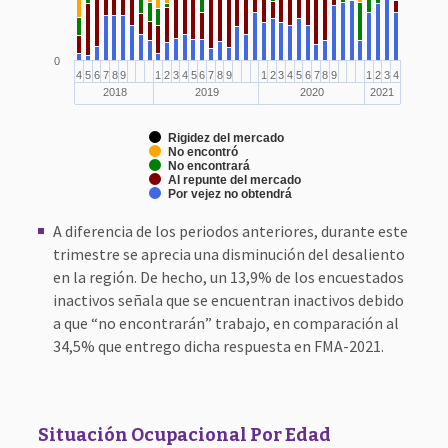
0
4
5
6
7
8
9
1
2
3
4
5
6
7
8
9
1
2
3
4
5
6
7
8
9
1
2
3
4
2018
2019
2020
2021
Rigidez del mercado
No encontró
No encontrará
Al repunte del mercado
Por vejez no obtendrá
A diferencia de los periodos anteriores, durante este
trimestre se aprecia una disminución del desaliento
en la región. De hecho, un 13,9% de los encuestados
inactivos señala que se encuentran inactivos debido
a que “no encontrarán” trabajo, en comparación al
34,5% que entrego dicha respuesta en FMA-2021.
Situación Ocupacional Por Edad