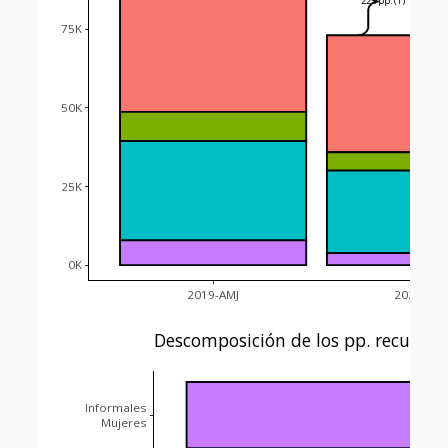
22.7pp. (1)
75K
50K
25K
0K
2019-AMJ
2020-AMJ
Descomposición de los pp. recuper
3.54pp
Informales
3,343
Mujeres