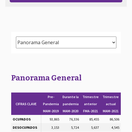
Panorama General
Pre-
Durante la
Trimestre
Trimestre
CIFRAS CLAVE
Pandemia
pandemia
anterior
actual
MAM-2019
MAM-2020
FMA-2021
MAM-2021
OCUPADOS
93,865
76,336
85,455
86,506
DESOCUPADOS
3,153
5,724
5,637
4,545