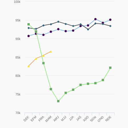
100k
95k
90k
85k
80k
75k
70k
FMA
JJA
MJJ
ASO
NDE
DEF
MAM
SON
EFM
AMJ
JAS
OND