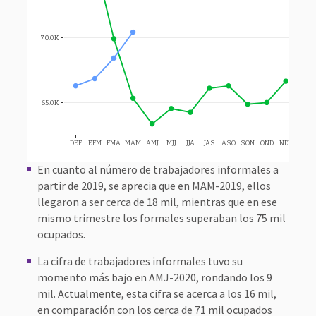
14.
70.0K
12.
65.0K
10.
DEF
EFM
FMA
MAM
AMJ
MJJ
JJA
JAS
ASO
SON
OND
NDE
En cuanto al número de trabajadores informales a
partir de 2019, se aprecia que en MAM-2019, ellos
llegaron a ser cerca de 18 mil, mientras que en ese
mismo trimestre los formales superaban los 75 mil
ocupados.
La cifra de trabajadores informales tuvo su
momento más bajo en AMJ-2020, rondando los 9
mil. Actualmente, esta cifra se acerca a los 16 mil,
en comparación con los cerca de 71 mil ocupados