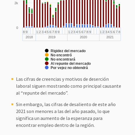
2k
0
8
9
1
2
3
4
5
6
7
8
9
1
2
3
4
5
6
7
8
9
1
2
3
4
5
6
7
8
2018
2019
2020
2021
Rigidez del mercado
No encontró
No encontrará
Al repunte del mercado
Por vejez no obtendrá
Las cifras de creencias y motivos de deserción
laboral siguen mostrando como principal causante
al “repunte del mercado”.
Sin embargo, las cifras de desaliento de este año
2021 son menores a las del año pasado, lo que
significa un aumento de la esperanza para
encontrar empleo dentro de la región.