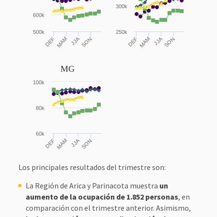
300k
600k
500k
250k
JJA
JJA
DEF
MAM
SON
DEF
MAM
SON
MG
100k
80k
60k
JJA
DEF
MAM
SON
Los principales resultados del trimestre son:
La Región de Arica y Parinacota muestra
un
aumento de la ocupación de 1.852 personas
, en
comparación con el trimestre anterior. Asimismo,