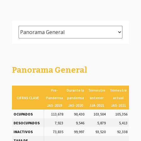
Panorama General
Pre-
Durante la
Trimestre
Trimestre
CIFRAS CLAVE
Pandemia
pandemia
anterior
actual
JAS-2019
JAS-2020
JJA-2021
JAS-2021
OCUPADOS
113,678
90,430
103,504
105,356
DESOCUPADOS
7,923
9,546
5,879
5,413
INACTIVOS
73,835
99,997
93,520
92,338
TASA DE