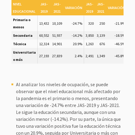
NIVEL
JAS-
JAS-
JAS-
JAS-
JAS
VARIACIÓN
VARIACIÓN
EDUCACIONAL
2019
2021
2019
2021
201
Primaria o
13,432
10,109
-24.7%
320
250
-21.9%
18,6
menos
Secundaria
60,552
51,937
-14.2%
3,850
3,139
-18.5%
36,9
Técnica
12,324
14,901
20.9%
1,263
676
-46.5%
5,
Universitaria
27,193
27,839
2.4%
2,491
1,349
-45.8%
12,4
o más
Al analizar los niveles de ocupación, se puede
observar que el nivel educacional más afectado por
la pandemia es el primario o menos, presentando
una variación de -24.7% entre JAS-2019 y JAS-2021.
Le sigue la educación secundaria, aunque con una
variación menor (-14.2%). Por su parte, la única que
tuvo una variación positiva fue la educación técnica
con un 20.9%, seguida por Universitaria o más con