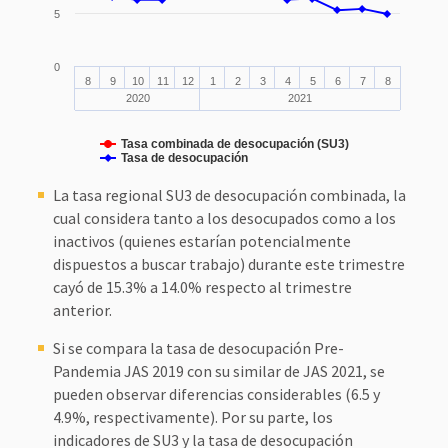
5
0
8
9
10
11
12
1
2
3
4
5
6
7
8
2020
2021
Tasa combinada de desocupación (SU3)
Tasa de desocupación
La tasa regional SU3 de desocupación combinada, la
cual considera tanto a los desocupados como a los
inactivos (quienes estarían potencialmente
dispuestos a buscar trabajo) durante este trimestre
cayó de 15.3% a 14.0% respecto al trimestre
anterior.
Si se compara la tasa de desocupación Pre-
Pandemia JAS 2019 con su similar de JAS 2021, se
pueden observar diferencias considerables (6.5 y
4.9%, respectivamente). Por su parte, los
indicadores de SU3 y la tasa de desocupación