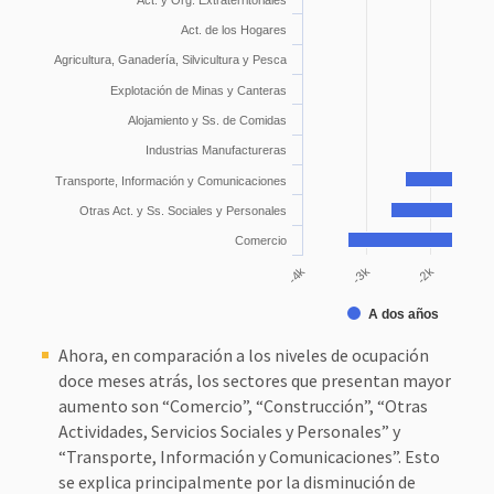
Act. y Org. Extraterritoriales
Act. de los Hogares
Agricultura, Ganadería, Silvicultura y Pesca
Explotación de Minas y Canteras
Alojamiento y Ss. de Comidas
Industrias Manufactureras
Transporte, Información y Comunicaciones
Otras Act. y Ss. Sociales y Personales
Comercio
-1
-4k
-3k
-2k
A dos años
A
Ahora, en comparación a los niveles de ocupación
doce meses atrás, los sectores que presentan mayor
aumento son “Comercio”, “Construcción”, “Otras
Actividades, Servicios Sociales y Personales” y
“Transporte, Información y Comunicaciones”. Esto
se explica principalmente por la disminución de