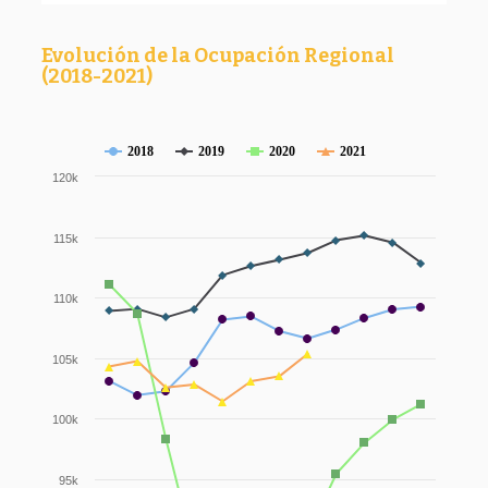
Evolución de la Ocupación Regional
(2018-2021)
2018
2019
2020
2021
120k
115k
110k
105k
100k
95k