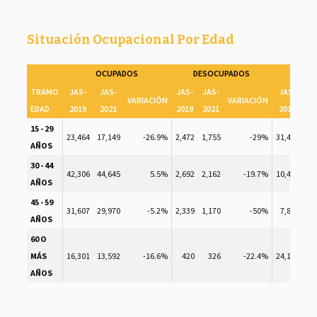
Situación Ocupacional Por Edad
OCUPADOS
DESOCUPADOS
IN
TRAMO
JAS-
JAS-
JAS-
JAS-
JAS-
J
VARIACIÓN
VARIACIÓN
EDAD
2019
2021
2019
2021
2019
2
15 - 29
23,464
17,149
-26.9%
2,472
1,755
-29%
31,428
37
AÑOS
30 - 44
42,306
44,645
5.5%
2,692
2,162
-19.7%
10,443
14
AÑOS
45 - 59
31,607
29,970
-5.2%
2,339
1,170
-50%
7,820
10
AÑOS
60 O
MÁS
16,301
13,592
-16.6%
420
326
-22.4%
24,145
29
AÑOS