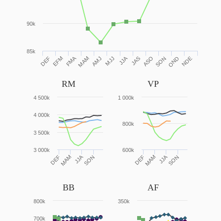
90k
85k
FMA
JJA
MJJ
ASO
NDE
DEF
MAM
SON
EFM
AMJ
JAS
OND
RM
VP
4 500k
1 000k
4 000k
800k
3 500k
3 000k
600k
JJA
JJA
DEF
MAM
SON
DEF
MAM
SON
BB
AF
800k
350k
700k