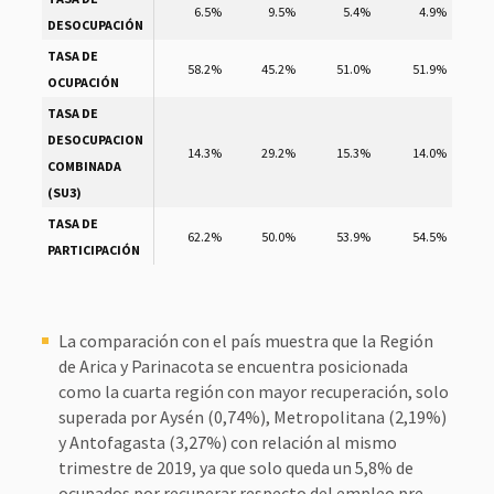
6.5%
9.5%
5.4%
4.9%
DESOCUPACIÓN
TASA DE
58.2%
45.2%
51.0%
51.9%
OCUPACIÓN
TASA DE
DESOCUPACION
14.3%
29.2%
15.3%
14.0%
COMBINADA
(SU3)
TASA DE
62.2%
50.0%
53.9%
54.5%
PARTICIPACIÓN
La comparación con el país muestra que la Región
de Arica y Parinacota se encuentra posicionada
como la cuarta región con mayor recuperación, solo
superada por Aysén (0,74%), Metropolitana (2,19%)
y Antofagasta (3,27%) con relación al mismo
trimestre de 2019, ya que solo queda un 5,8% de
ocupados por recuperar respecto del empleo pre-