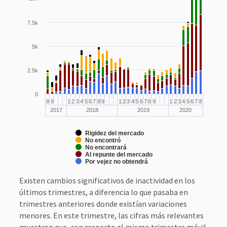
7.5k
5k
2.5k
0
8
9
1
2
3
4
5
6
7
8
9
1
2
3
4
5
6
7
8
9
1
2
3
4
5
6
7
8
2017
2018
2019
2020
Rigidez del mercado
No encontró
No encontrará
Al repunte del mercado
Por vejez no obtendrá
Existen cambios significativos de inactividad en los
últimos trimestres, a diferencia lo que pasaba en
trimestres anteriores donde existían variaciones
menores. En este trimestre, las cifras más relevantes