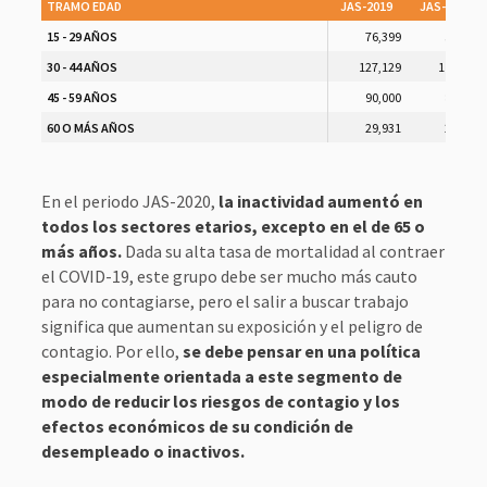
TRAMO EDAD
JAS-2019
JAS-2020
15 - 29 AÑOS
76,399
52,948
30 - 44 AÑOS
127,129
114,066
45 - 59 AÑOS
90,000
84,084
60 O MÁS AÑOS
29,931
21,740
En el periodo JAS-2020,
la inactividad aumentó en
todos los sectores etarios, excepto en el de 65 o
más años.
Dada su alta tasa de mortalidad al contraer
el COVID-19, este grupo debe ser mucho más cauto
para no contagiarse, pero el salir a buscar trabajo
significa que aumentan su exposición y el peligro de
contagio. Por ello,
se debe pensar en una política
especialmente orientada a este segmento de
modo de reducir los riesgos de contagio y los
efectos económicos de su condición de
desempleado o inactivos.