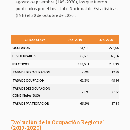
agosto-septiembre (JAS-2020), los que fueron
publicados por el Instituto Nacional de Estadísticas
1
(INE) el 30 de octubre de 2020
.
CIFRAS CLAVE
JAS-2019
JJA-2020
OCUPADOS
323,458
272,568
DESOCUPADOS
25,699
40,169
INACTIVOS
178,651
233,398
TASA DE DESOCUPACIÓN
7.4%
12.8%
TASA DE OCUPACIÓN
61.3%
49.9%
TASA DE DESOCUPACION
12.8%
27.6%
COMBINADA (SU3)
TASA DE PARTICIPACIÓN
66.2%
57.3%
Evolución de la Ocupación Regional
(2017-2020)