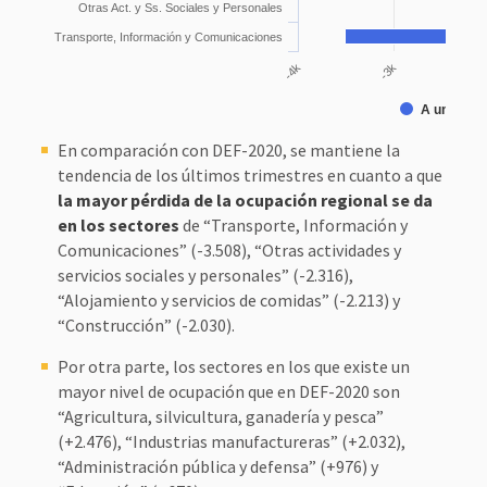
Otras Act. y Ss. Sociales y Personales
Transporte, Información y Comunicaciones
-2
-3k
-4k
A un año
En comparación con DEF-2020, se mantiene la
tendencia de los últimos trimestres en cuanto a que
la mayor pérdida de la ocupación regional se da
en los sectores
de “Transporte, Información y
Comunicaciones” (-3.508), “Otras actividades y
servicios sociales y personales” (-2.316),
“Alojamiento y servicios de comidas” (-2.213) y
“Construcción” (-2.030).
Por otra parte, los sectores en los que existe un
mayor nivel de ocupación que en DEF-2020 son
“Agricultura, silvicultura, ganadería y pesca”
(+2.476), “Industrias manufactureras” (+2.032),
“Administración pública y defensa” (+976) y