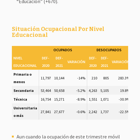
“Educación” (+670).
Situación Ocupacional Por Nivel
Educacional
OCUPADOS
DESOCUPADOS
NIVEL
DEF-
DEF-
DEF-
DEF-
DEF
VARIACIÓN
VARIACIÓN
EDUCACIONAL
2020
2021
2020
2021
202
Primaria o
11,797
10,144
-14%
210
805
283.3%
19,1
menos
Secundaria
53,464
50,658
-5.2%
4,263
5,105
19.8%
37,1
Técnica
16,754
15,271
-8.9%
1,551
1,071
-30.9%
7,
Universitaria
27,841
27,677
-0.6%
2,242
1,737
-22.5%
12,6
o más
Aun cuando la ocupación de este trimestre móvil