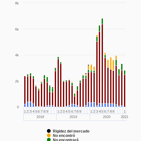
8k
6k
4k
2k
0
1
2
3
4
5
6
7
8
9
1
2
3
4
5
6
7
8
9
1
2
3
4
5
6
7
8
9
1
2018
2019
2020
2021
Rigidez del mercado
No encontró
No encontrará