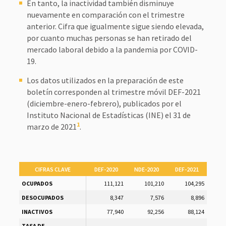
En tanto, la inactividad también disminuye
nuevamente en comparación con el trimestre
anterior. Cifra que igualmente sigue siendo elevada,
por cuanto muchas personas se han retirado del
mercado laboral debido a la pandemia por COVID-
19.
Los datos utilizados en la preparación de este
boletín corresponden al trimestre móvil DEF-2021
(diciembre-enero-febrero), publicados por el
Instituto Nacional de Estadísticas (INE) el 31 de
1
marzo de 2021
.
CIFRAS CLAVE
DEF-2020
NDE-2020
DEF-2021
OCUPADOS
111,121
101,210
104,295
DESOCUPADOS
8,347
7,576
8,896
INACTIVOS
77,940
92,256
88,124
TASA DE