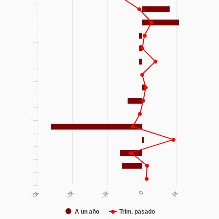
1k
0
-1k
-2k
-3k
A un año
Trim. pasado