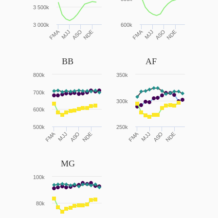
3 500k
3 000k
600k
FMA
FMA
MJJ
ASO
NDE
MJJ
ASO
NDE
BB
AF
800k
350k
700k
300k
600k
500k
250k
FMA
FMA
MJJ
ASO
NDE
MJJ
ASO
NDE
MG
100k
80k