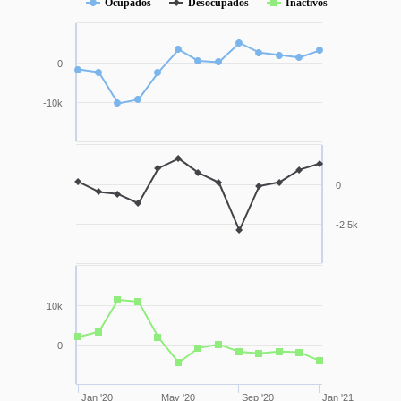
Ocupados
Desocupados
Inactivos
0
-10k
0
-2.5k
10k
0
Jan '20
May '20
Sep '20
Jan '21