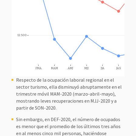
12.500
FMA
MAM
AMJ
MJJ
JJA
JAS
AS
Respecto de la ocupación laboral regional en el
sector turismo, ella disminuyó abruptamente en el
trimestre móvil MAM-2020 (marzo-abril-mayo),
mostrando leves recuperaciones en MJJ-2020 y a
partir de SON-2020.
Sin embargo, en DEF-2020, el número de ocupados
es menor que el promedio de los últimos tres años
en al menos cinco mil personas, haciéndose