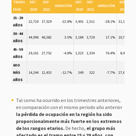
TRAMO
DEF-
DEF-
DEF-
DEF-
DEF-
D
VARIACIÓN
VARIACIÓN
EDAD
2020
2021
2020
2021
2020
2
15 - 29
22,720
17,529
-22.8%
3,491
2,511
-28.1%
31,134
35
AÑOS
30 - 44
44,996
46,582
3.5%
3,184
3,729
17.1%
10,773
14
AÑOS
45 - 59
29,161
27,752
-4.8%
1,323
2,334
76.4%
8,433
8
AÑOS
60 O
MÁS
14,244
12,433
-12.7%
349
322
-7.7%
27,600
29
AÑOS
Tal como ha ocurrido en los trimestres anteriores,
en comparación con el mismo periodo año anterior
la pérdida de ocupación en la región ha sido
proporcionalmente más fuerte en los extremos
de los rangos etarios.
De hecho,
el grupo más
afectado es el tramo entre 15 y 29 años, con