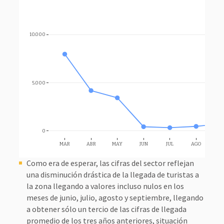
10.000
5.000
0
MAR
ABR
MAY
JUN
JUL
AGO
SE
Como era de esperar, las cifras del sector reflejan
una disminución drástica de la llegada de turistas a
la zona llegando a valores incluso nulos en los
meses de junio, julio, agosto y septiembre, llegando
a obtener sólo un tercio de las cifras de llegada
promedio de los tres años anteriores, situación