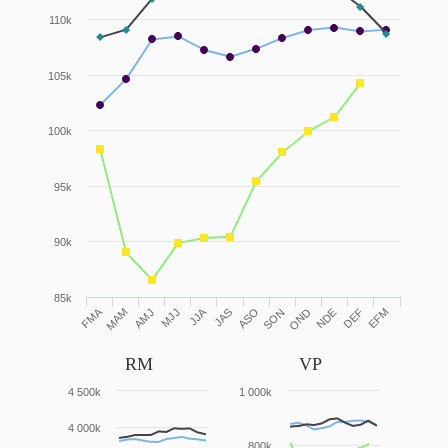
110k
105k
100k
95k
90k
85k
FMA
JJA
AMJ
JAS
OND
EFM
MJJ
ASO
NDE
MAM
SON
DEF
RM
VP
4 500k
1 000k
4 000k
800k