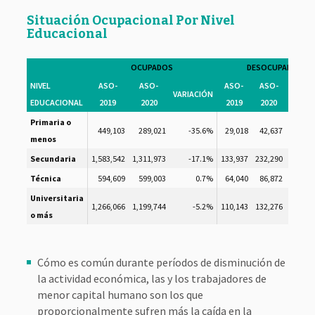
Situación Ocupacional Por Nivel
Educacional
OCUPADOS
DESOCUPADOS
NIVEL
ASO-
ASO-
ASO-
ASO-
VARIACIÓN
VARIA
EDUCACIONAL
2019
2020
2019
2020
Primaria o
449,103
289,021
-35.6%
29,018
42,637
4
menos
Secundaria
1,583,542
1,311,973
-17.1%
133,937
232,290
7
Técnica
594,609
599,003
0.7%
64,040
86,872
3
Universitaria
1,266,066
1,199,744
-5.2%
110,143
132,276
2
o más
Cómo es común durante períodos de disminución de
la actividad económica, las y los trabajadores de
menor capital humano son los que
proporcionalmente sufren más la caída en la