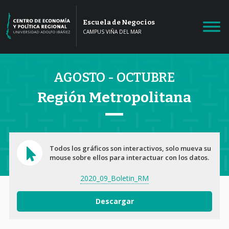
Escuela de Negocios
CAMPUS VIÑA DEL MAR
-100k
100k
-50k
50k
-200k
200k
-50k
50k
AGOSTO - OCTUBRE
Región Metropolitana
Todos los gráficos son interactivos, solo mueva su
mouse sobre ellos para interactuar con los datos.
2020_09_Boletin_RM
Descargar