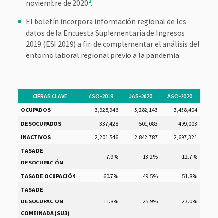
1
noviembre de 2020
.
El boletín incorpora información regional de los
datos de la Encuesta Suplementaria de Ingresos
2019 (ESI 2019) a fin de complementar el análisis del
entorno laboral regional previo a la pandemia.
CIFRAS CLAVE
ASO-2019
JAS-2020
ASO-2020
OCUPADOS
3,925,946
3,282,143
3,438,404
DESOCUPADOS
337,428
501,083
499,003
INACTIVOS
2,201,546
2,842,787
2,697,321
TASA DE
7.9%
13.2%
12.7%
DESOCUPACIÓN
TASA DE OCUPACIÓN
60.7%
49.5%
51.8%
TASA DE
DESOCUPACION
11.8%
25.9%
23.0%
COMBINADA (SU3)