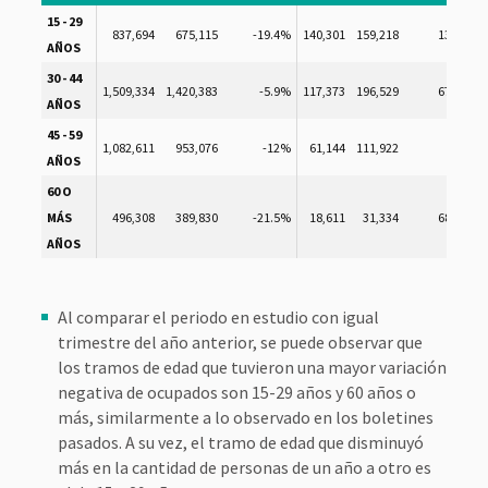
15 - 29
837,694
675,115
-19.4%
140,301
159,218
13.5%
AÑOS
30 - 44
1,509,334
1,420,383
-5.9%
117,373
196,529
67.4%
AÑOS
45 - 59
1,082,611
953,076
-12%
61,144
111,922
83%
AÑOS
60 O
MÁS
496,308
389,830
-21.5%
18,611
31,334
68.4%
AÑOS
Al comparar el periodo en estudio con igual
trimestre del año anterior, se puede observar que
los tramos de edad que tuvieron una mayor variación
negativa de ocupados son 15-29 años y 60 años o
más, similarmente a lo observado en los boletines
pasados. A su vez, el tramo de edad que disminuyó
más en la cantidad de personas de un año a otro es