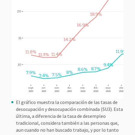
20
18.9%
16.9%
15
14.2%
12
11.9%
11.8%
11.4%
11.3%
9.4%
10
8.7%
8.6%
8%
7.9%
7.5%
7.4%
sept.
oct.
nov.
dic.
ene.
feb.
mar.
abr.
ma
2019
2019
2019
2019
2020
2020
2020
2020
20
El gráfico muestra la comparación de las tasas de
desocupación y desocupación combinada (SU3). Esta
última, a diferencia de la tasa de desempleo
tradicional, considera también a las personas que,
aun cuando no han buscado trabajo, y por lo tanto