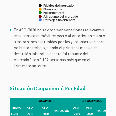
Rigidez del mercado
No encontró
No encontrará
Al repunte del mercado
Por vejez no obtendrá
En ASO-2020 no se observan variaciones relevantes
este trimestre móvil respecto al anterior en cuanto
a las razones esgrimidas por las y los inactivos para
no buscar trabajo, siendo el principal motivo de
deserción laboral la espera “al repunte del
mercado”, con 9.192 personas más que en el
trimestre anterior.
Situación Ocupacional Por Edad
OCUPADOS
DESOCUPADOS
TRAMO
ASO-
ASO-
ASO-
ASO-
VARIACIÓN
VARIACIÓN
EDAD
2019
2020
2019
2020