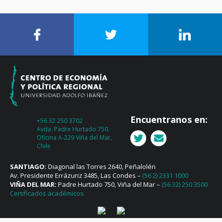
Encuentranos en:
+56 32 250 3702
Avda. Padre Hurtado 750.
Oficina A-229 Viña del Mar,
Chile
SANTIAGO:
Diagonal las Torres 2640, Peñalolén
Av. Presidente Errázuriz 3485, Las Condes –
(56 2) 2331 1000
VIÑA DEL MAR:
Padre Hurtado 750, Viña del Mar –
(56 32) 250 3500
Certificados académicos