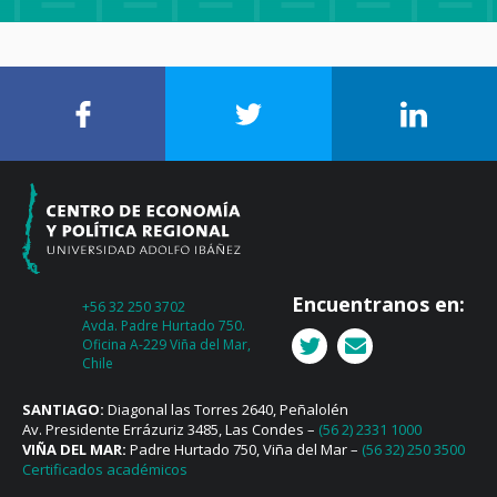
Encuentranos en:
+56 32 250 3702
Avda. Padre Hurtado 750.
Oficina A-229 Viña del Mar,
Chile
SANTIAGO:
Diagonal las Torres 2640, Peñalolén
Av. Presidente Errázuriz 3485, Las Condes –
(56 2) 2331 1000
VIÑA DEL MAR:
Padre Hurtado 750, Viña del Mar –
(56 32) 250 3500
Certificados académicos